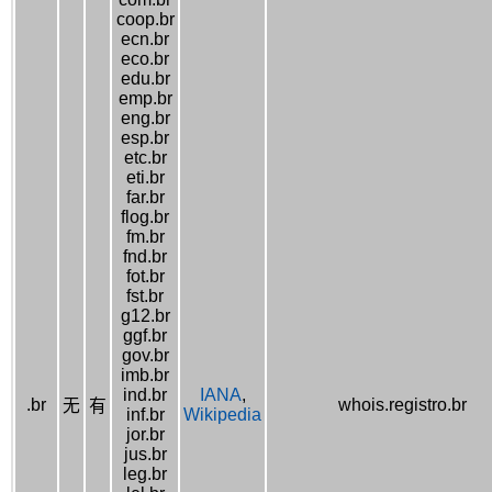
coop.br
ecn.br
eco.br
edu.br
emp.br
eng.br
esp.br
etc.br
eti.br
far.br
flog.br
fm.br
fnd.br
fot.br
fst.br
g12.br
ggf.br
gov.br
imb.br
ind.br
IANA
,
.br
whois.registro.br
无
有
inf.br
Wikipedia
jor.br
jus.br
leg.br