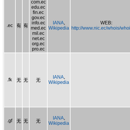
com.ec
edu.ec
fin.ec
gov.ec
info.ec
IANA
,
WEB:
.ec
有
有
med.ec
Wikipedia
http://www.nic.ec/whois/who
mil.ec
net.ec
org.ec
pro.ec
IANA
,
.fk
无
无
无
Wikipedia
IANA
,
.gf
无
无
无
Wikipedia