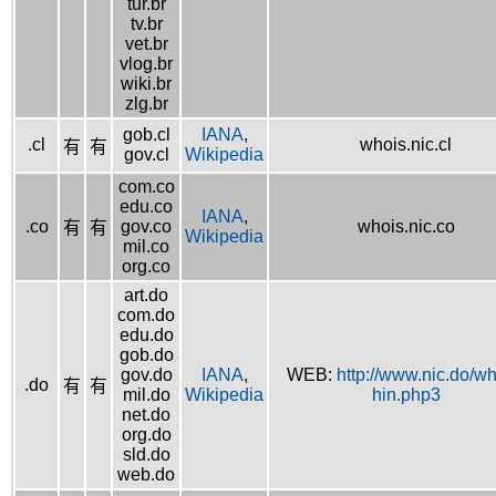
tur.br
tv.br
vet.br
vlog.br
wiki.br
zlg.br
gob.cl
IANA
,
.cl
whois.nic.cl
有
有
gov.cl
Wikipedia
com.co
edu.co
IANA
,
.co
gov.co
whois.nic.co
有
有
Wikipedia
mil.co
org.co
art.do
com.do
edu.do
gob.do
gov.do
IANA
,
WEB:
http://www.nic.do/wh
.do
有
有
mil.do
Wikipedia
hin.php3
net.do
org.do
sld.do
web.do