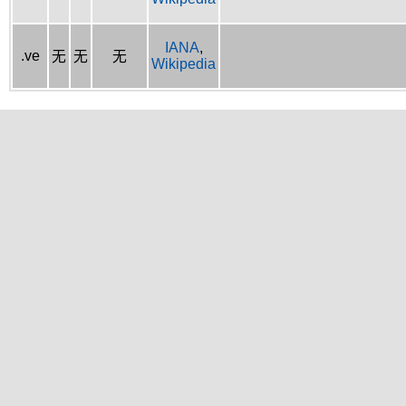
IANA
,
.ve
无
无
无
Wikipedia