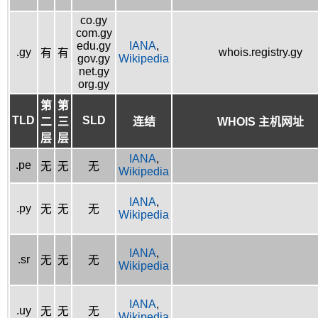
co.gy
com.gy
edu.gy
IANA
,
.gy
whois.registry.gy
有
有
gov.gy
Wikipedia
net.gy
org.gy
第
第
TLD
SLD
二
三
连结
WHOIS 主机网址
层
层
IANA
,
.pe
无
无
无
Wikipedia
IANA
,
.py
无
无
无
Wikipedia
IANA
,
.sr
无
无
无
Wikipedia
IANA
,
.uy
无
无
无
Wikipedia