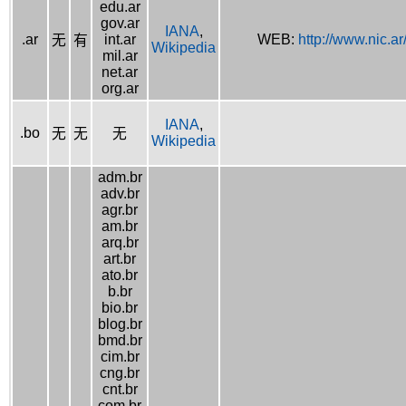
edu.ar
gov.ar
IANA
,
.ar
int.ar
WEB:
http://www.nic.ar
无
有
Wikipedia
mil.ar
net.ar
org.ar
IANA
,
.bo
无
无
无
Wikipedia
adm.br
adv.br
agr.br
am.br
arq.br
art.br
ato.br
b.br
bio.br
blog.br
bmd.br
cim.br
cng.br
cnt.br
com.br