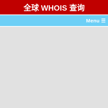
全球 WHOIS 查询
Menu ☰
关于 全球 WHOIS 查询
gTLD & ccTLD 列表
工具
English
繁體中文