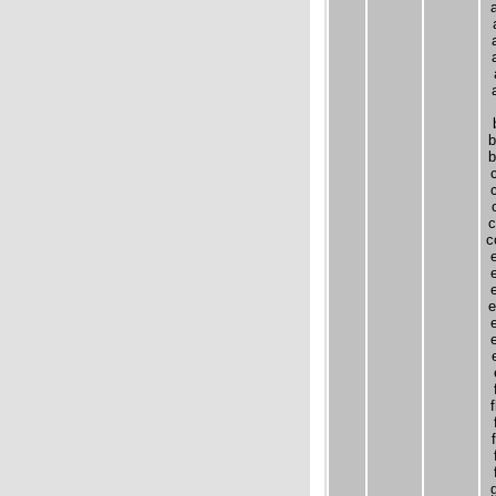
b
b
c
c
e
f