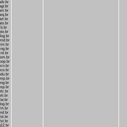
adv.br
agr.br
am.br
arq.br
art.br
ato.br
b.br
bio.br
log.br
md.br
cim.br
cng.br
cnt.br
om.br
oop.br
ecn.br
eco.br
edu.br
mp.br
eng.br
esp.br
etc.br
eti.br
far.br
log.br
fm.br
fnd.br
fot.br
fst.br
g12.br