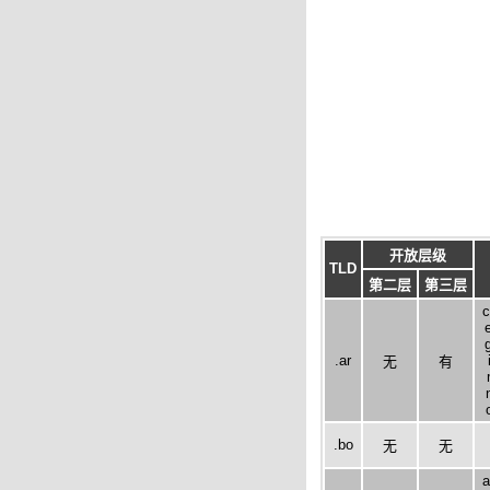
开放层级
TLD
第二层
第三层
c
.ar
无
有
.bo
无
无
a