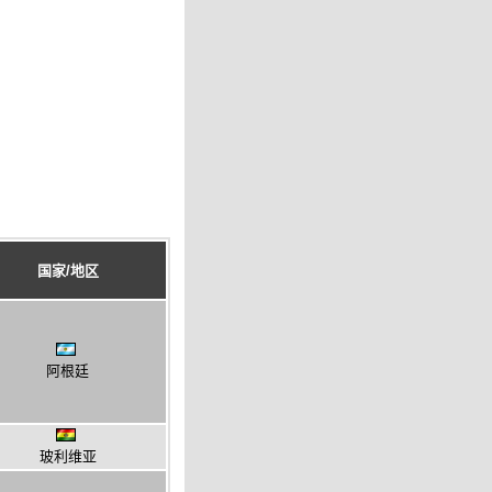
国家/地区
阿根廷
玻利维亚