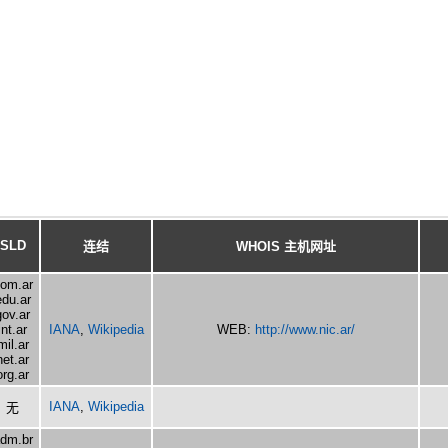
SLD
连结
WHOIS 主机网址
om.ar
edu.ar
gov.ar
int.ar
IANA
,
Wikipedia
WEB:
http://www.nic.ar/
mil.ar
net.ar
org.ar
IANA
,
Wikipedia
无
dm.br