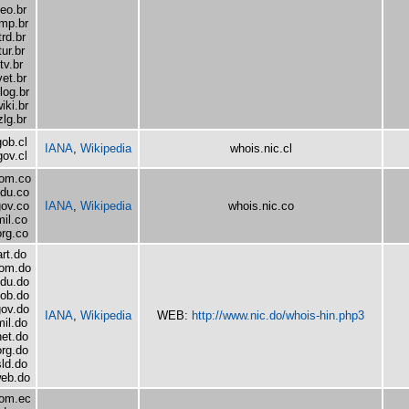
teo.br
tmp.br
trd.br
tur.br
tv.br
vet.br
log.br
iki.br
zlg.br
gob.cl
IANA
,
Wikipedia
whois.nic.cl
gov.cl
om.co
du.co
ov.co
IANA
,
Wikipedia
whois.nic.co
mil.co
org.co
art.do
om.do
du.do
ob.do
ov.do
IANA
,
Wikipedia
WEB:
http://www.nic.do/whois-hin.php3
mil.do
net.do
org.do
sld.do
eb.do
om.ec