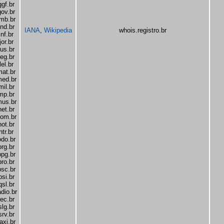
ggf.br
gov.br
imb.br
ind.br
IANA
,
Wikipedia
whois.registro.br
inf.br
jor.br
jus.br
leg.br
lel.br
mat.br
ed.br
mil.br
mp.br
us.br
net.br
om.br
not.br
ntr.br
odo.br
org.br
ppg.br
pro.br
psc.br
psi.br
qsl.br
adio.br
rec.br
slg.br
srv.br
axi.br