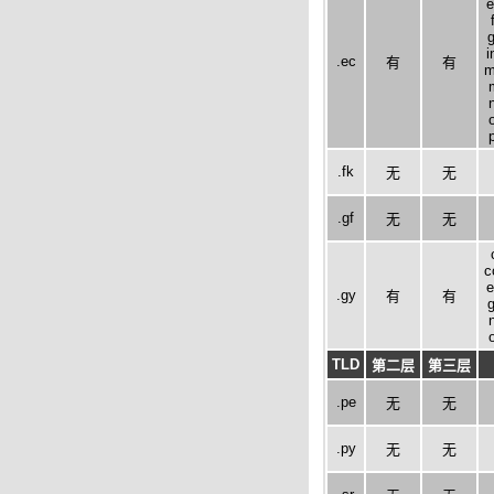
e
g
i
.ec
有
有
m
.fk
无
无
.gf
无
无
c
e
.gy
有
有
g
TLD
第二层
第三层
.pe
无
无
.py
无
无