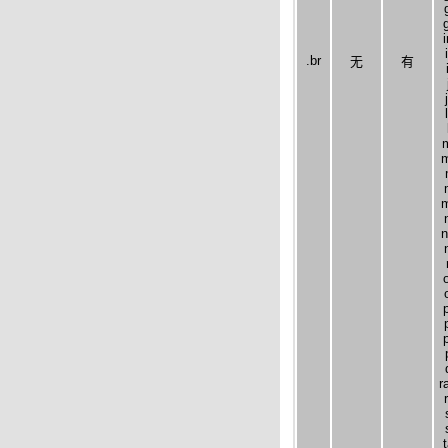
.br
无
有
m
m
n
r
t