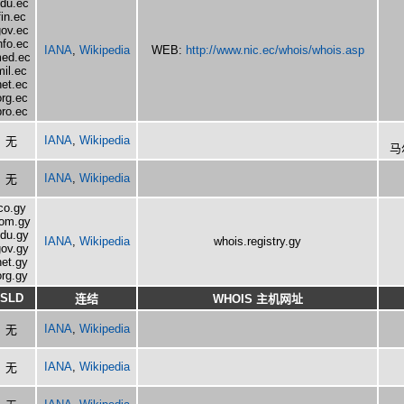
du.ec
fin.ec
ov.ec
nfo.ec
IANA
,
Wikipedia
WEB:
http://www.nic.ec/whois/whois.asp
ed.ec
mil.ec
net.ec
org.ec
pro.ec
IANA
,
Wikipedia
无
马
IANA
,
Wikipedia
无
co.gy
om.gy
du.gy
IANA
,
Wikipedia
whois.registry.gy
ov.gy
net.gy
org.gy
SLD
连结
WHOIS 主机网址
IANA
,
Wikipedia
无
IANA
,
Wikipedia
无