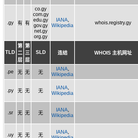
co.gy
com.gy
edu.gy
IANA
,
.gy
whois.registry.gy
有
有
gov.gy
Wikipedia
net.gy
org.gy
第
第
TLD
SLD
二
三
连结
WHOIS 主机网址
层
层
IANA
,
.pe
无
无
无
Wikipedia
IANA
,
.py
无
无
无
Wikipedia
IANA
,
.sr
无
无
无
Wikipedia
IANA
,
.uy
无
无
无
Wikipedia