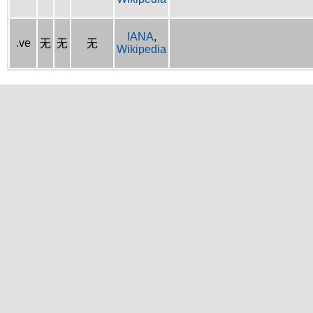
IANA
,
.ve
无
无
无
Wikipedia