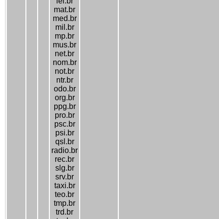
lel.br
mat.br
med.br
mil.br
mp.br
mus.br
net.br
nom.br
not.br
ntr.br
odo.br
org.br
ppg.br
pro.br
psc.br
psi.br
qsl.br
radio.br
rec.br
slg.br
srv.br
taxi.br
teo.br
tmp.br
trd.br