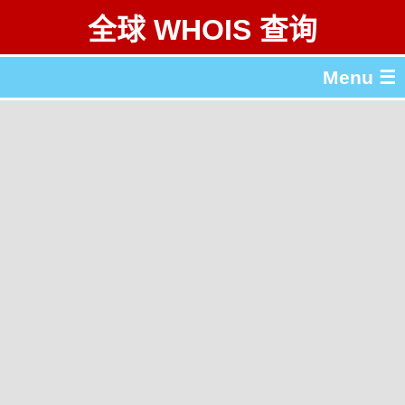
全球 WHOIS 查询
Menu ☰
关于 全球 WHOIS 查询
gTLD & ccTLD 列表
工具
English
繁體中文