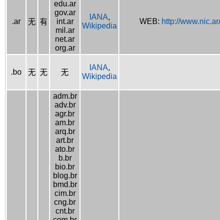
edu.ar
gov.ar
IANA
,
.ar
int.ar
WEB:
http://www.nic.ar
无
有
Wikipedia
mil.ar
net.ar
org.ar
IANA
,
.bo
无
无
无
Wikipedia
adm.br
adv.br
agr.br
am.br
arq.br
art.br
ato.br
b.br
bio.br
blog.br
bmd.br
cim.br
cng.br
cnt.br
com.br