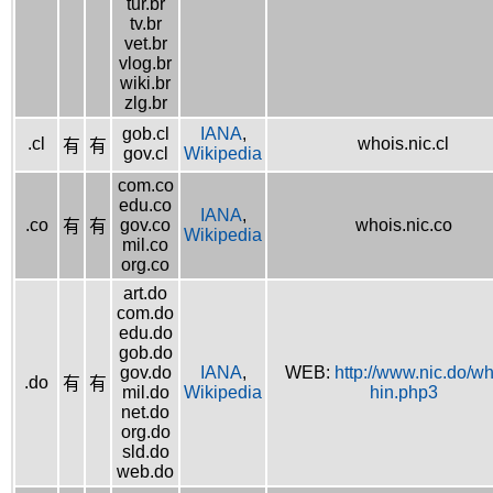
tur.br
tv.br
vet.br
vlog.br
wiki.br
zlg.br
gob.cl
IANA
,
.cl
whois.nic.cl
有
有
gov.cl
Wikipedia
com.co
edu.co
IANA
,
.co
gov.co
whois.nic.co
有
有
Wikipedia
mil.co
org.co
art.do
com.do
edu.do
gob.do
gov.do
IANA
,
WEB:
http://www.nic.do/wh
.do
有
有
mil.do
Wikipedia
hin.php3
net.do
org.do
sld.do
web.do