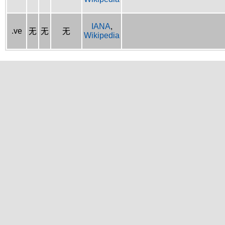
IANA
,
.ve
无
无
无
Wikipedia