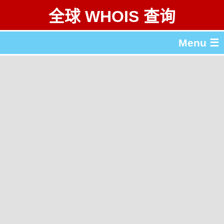
全球 WHOIS 查询
Menu ☰
关于 全球 WHOIS 查询
gTLD & ccTLD 列表
工具
English
繁體中文