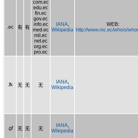
com.ec
edu.ec
fin.ec
gov.ec
info.ec
IANA
,
WEB:
.ec
有
有
med.ec
Wikipedia
http://www.nic.ec/whois/who
mil.ec
net.ec
org.ec
pro.ec
IANA
,
.fk
无
无
无
Wikipedia
IANA
,
.gf
无
无
无
Wikipedia