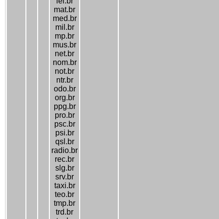
lel.br
mat.br
med.br
mil.br
mp.br
mus.br
net.br
nom.br
not.br
ntr.br
odo.br
org.br
ppg.br
pro.br
psc.br
psi.br
qsl.br
radio.br
rec.br
slg.br
srv.br
taxi.br
teo.br
tmp.br
trd.br