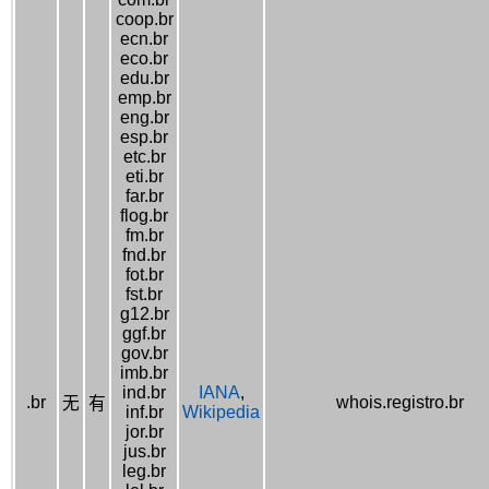
coop.br
ecn.br
eco.br
edu.br
emp.br
eng.br
esp.br
etc.br
eti.br
far.br
flog.br
fm.br
fnd.br
fot.br
fst.br
g12.br
ggf.br
gov.br
imb.br
ind.br
IANA
,
.br
whois.registro.br
无
有
inf.br
Wikipedia
jor.br
jus.br
leg.br