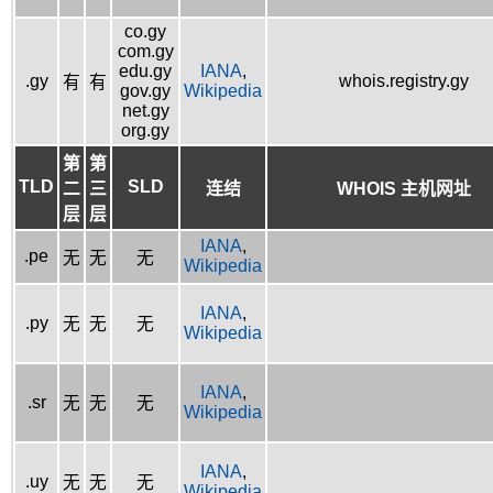
co.gy
com.gy
edu.gy
IANA
,
.gy
whois.registry.gy
有
有
gov.gy
Wikipedia
net.gy
org.gy
第
第
TLD
SLD
二
三
连结
WHOIS 主机网址
层
层
IANA
,
.pe
无
无
无
Wikipedia
IANA
,
.py
无
无
无
Wikipedia
IANA
,
.sr
无
无
无
Wikipedia
IANA
,
.uy
无
无
无
Wikipedia