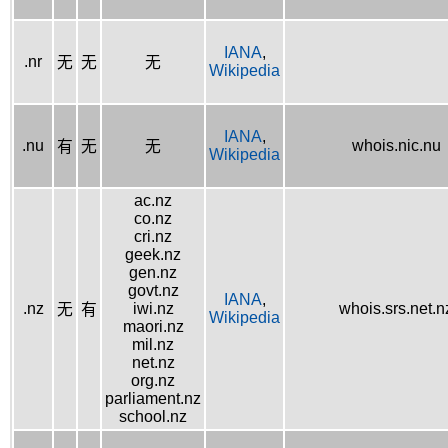
IANA
,
.nr
无
无
无
Wikipedia
IANA
,
.nu
whois.nic.nu
有
无
无
Wikipedia
ac.nz
co.nz
cri.nz
geek.nz
gen.nz
govt.nz
IANA
,
.nz
iwi.nz
whois.srs.net.n
无
有
Wikipedia
maori.nz
mil.nz
net.nz
org.nz
parliament.nz
school.nz