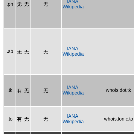
IANA
,
.pn
无
无
无
Wikipedia
IANA
,
.sb
无
无
无
Wikipedia
IANA
,
.tk
whois.dot.tk
有
无
无
Wikipedia
IANA
,
.to
whois.tonic.to
有
无
无
Wikipedia