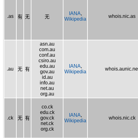
IANA
,
.as
whois.nic.as
有
无
无
Wikipedia
asn.au
com.au
conf.au
csiro.au
edu.au
IANA
,
.au
whois.aunic.ne
无
有
gov.au
Wikipedia
id.au
info.au
net.au
org.au
co.ck
edu.ck
IANA
,
.ck
gov.ck
whois.nic.ck
无
有
Wikipedia
net.ck
org.ck