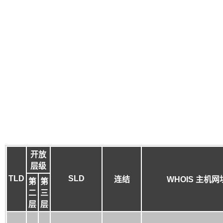
开放
层级
TLD
SLD
连结
WHOIS 主机网
第
第
二
三
层
层