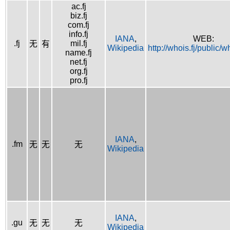
ac.fj
biz.fj
com.fj
info.fj
IANA
,
WEB:
.fj
mil.fj
无
有
Wikipedia
http://whois.fj/public/
name.fj
net.fj
org.fj
pro.fj
IANA
,
.fm
无
无
无
Wikipedia
IANA
,
.gu
无
无
无
Wikipedia