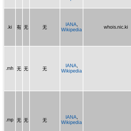
IANA
,
.ki
whois.nic.ki
有
无
无
Wikipedia
IANA
,
.mh
无
无
无
Wikipedia
IANA
,
.mp
无
无
无
Wikipedia