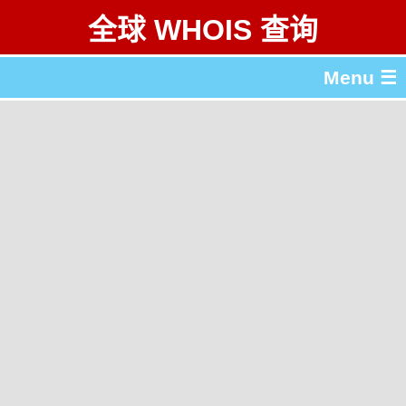
全球 WHOIS 查询
Menu ☰
关于 全球 WHOIS 查询
gTLD & ccTLD 列表
工具
English
繁體中文