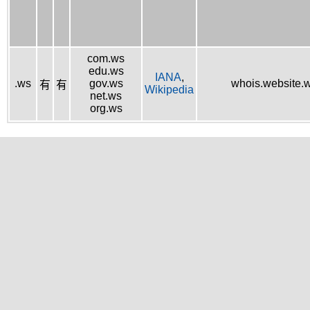
com.ws
edu.ws
IANA
,
.ws
gov.ws
whois.website.
有
有
Wikipedia
net.ws
org.ws