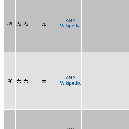
IANA
,
.pf
无
无
无
Wikipedia
IANA
,
.pg
无
无
无
Wikipedia