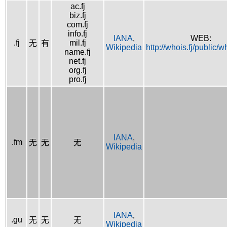
ac.fj
biz.fj
com.fj
info.fj
IANA
,
WEB:
.fj
mil.fj
无
有
Wikipedia
http://whois.fj/public/
name.fj
net.fj
org.fj
pro.fj
IANA
,
.fm
无
无
无
Wikipedia
IANA
,
.gu
无
无
无
Wikipedia