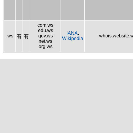
com.ws
edu.ws
IANA
,
.ws
gov.ws
whois.website.
有
有
Wikipedia
net.ws
org.ws