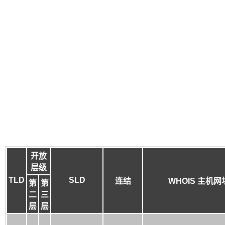
开放
层级
TLD
SLD
连结
WHOIS 主机网
第
第
二
三
层
层