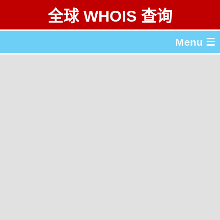
全球 WHOIS 查询
Menu ☰
关于 全球 WHOIS 查询
gTLD & ccTLD 列表
工具
English
繁體中文