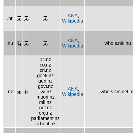
IANA
,
.nr
无
无
无
Wikipedia
IANA
,
.nu
whois.nic.nu
有
无
无
Wikipedia
ac.nz
co.nz
cri.nz
geek.nz
gen.nz
govt.nz
IANA
,
.nz
iwi.nz
whois.srs.net.n
无
有
Wikipedia
maori.nz
mil.nz
net.nz
org.nz
parliament.nz
school.nz