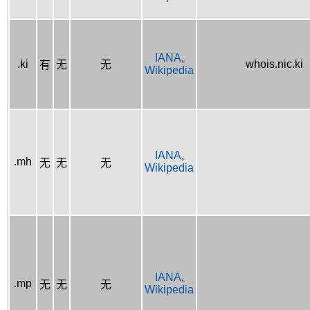
IANA
,
.ki
whois.nic.ki
有
无
无
Wikipedia
IANA
,
.mh
无
无
无
Wikipedia
IANA
,
.mp
无
无
无
Wikipedia