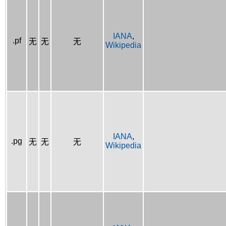
IANA
,
.pf
无
无
无
Wikipedia
IANA
,
.pg
无
无
无
Wikipedia