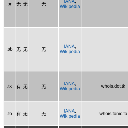
IANA
,
.pn
无
无
无
Wikipedia
IANA
,
.sb
无
无
无
Wikipedia
IANA
,
.tk
whois.dot.tk
有
无
无
Wikipedia
IANA
,
.to
whois.tonic.to
有
无
无
Wikipedia