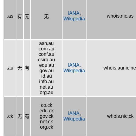
IANA
,
.as
whois.nic.as
有
无
无
Wikipedia
asn.au
com.au
conf.au
csiro.au
edu.au
IANA
,
.au
whois.aunic.ne
无
有
gov.au
Wikipedia
id.au
info.au
net.au
org.au
co.ck
edu.ck
IANA
,
.ck
gov.ck
whois.nic.ck
无
有
Wikipedia
net.ck
org.ck