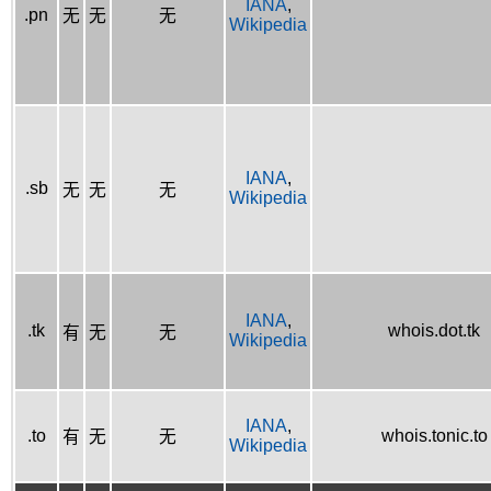
IANA
,
.pn
无
无
无
Wikipedia
IANA
,
.sb
无
无
无
Wikipedia
IANA
,
.tk
whois.dot.tk
有
无
无
Wikipedia
IANA
,
.to
whois.tonic.to
有
无
无
Wikipedia