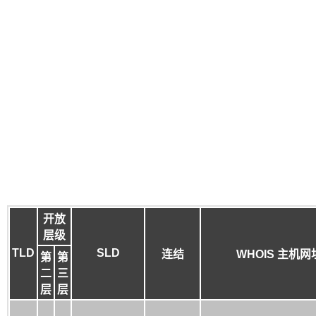
开放
层级
TLD
SLD
连结
WHOIS 主机网
第
第
二
三
层
层