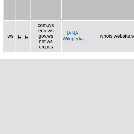
com.ws
edu.ws
IANA
,
.ws
gov.ws
whois.website.
有
有
Wikipedia
net.ws
org.ws