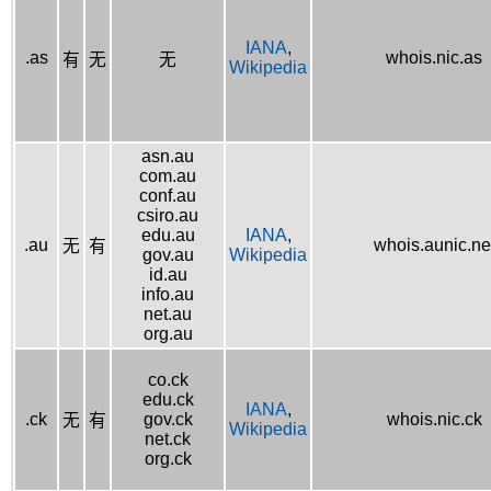
IANA
,
.as
whois.nic.as
有
无
无
Wikipedia
asn.au
com.au
conf.au
csiro.au
edu.au
IANA
,
.au
whois.aunic.ne
无
有
gov.au
Wikipedia
id.au
info.au
net.au
org.au
co.ck
edu.ck
IANA
,
.ck
gov.ck
whois.nic.ck
无
有
Wikipedia
net.ck
org.ck