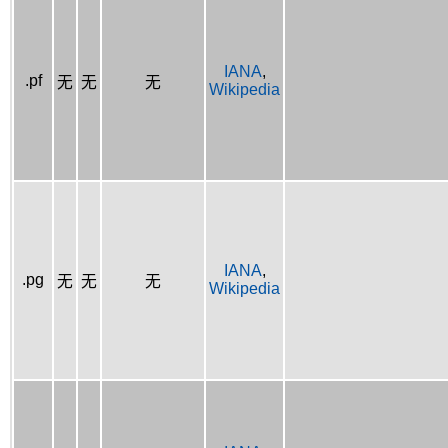
IANA
,
.pf
无
无
无
Wikipedia
IANA
,
.pg
无
无
无
Wikipedia