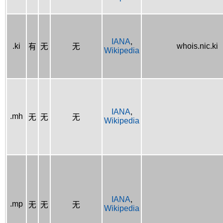
IANA
,
.ki
whois.nic.ki
有
无
无
Wikipedia
IANA
,
.mh
无
无
无
Wikipedia
IANA
,
.mp
无
无
无
Wikipedia