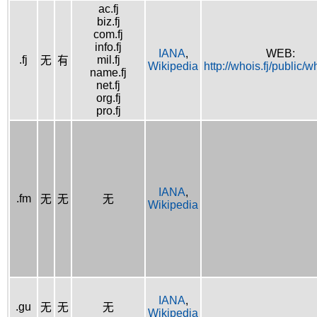
ac.fj
biz.fj
com.fj
info.fj
IANA
,
WEB:
.fj
mil.fj
无
有
Wikipedia
http://whois.fj/public/
name.fj
net.fj
org.fj
pro.fj
IANA
,
.fm
无
无
无
Wikipedia
IANA
,
.gu
无
无
无
Wikipedia