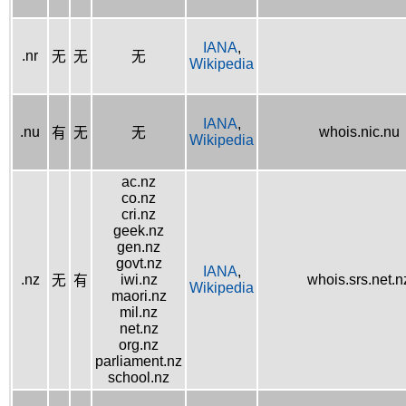
IANA
,
.nr
无
无
无
Wikipedia
IANA
,
.nu
whois.nic.nu
有
无
无
Wikipedia
ac.nz
co.nz
cri.nz
geek.nz
gen.nz
govt.nz
IANA
,
.nz
iwi.nz
whois.srs.net.n
无
有
Wikipedia
maori.nz
mil.nz
net.nz
org.nz
parliament.nz
school.nz