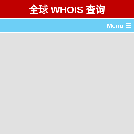
全球 WHOIS 查询
Menu ☰
关于 全球 WHOIS 查询
gTLD & ccTLD 列表
工具
English
繁體中文