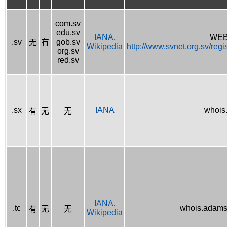
com.sv
edu.sv
IANA
,
WEB
.sv
gob.sv
无
有
Wikipedia
http://www.svnet.org.sv/reg
org.sv
red.sv
.sx
IANA
whois
有
无
无
IANA
,
.tc
whois.adams
有
无
无
Wikipedia