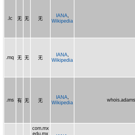
IANA
,
.lc
无
无
无
Wikipedia
IANA
,
.mq
无
无
无
Wikipedia
IANA
,
.ms
whois.adams
有
无
无
Wikipedia
com.mx
edu.mx