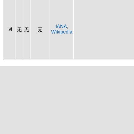
IANA
,
.vi
无
无
无
Wikipedia