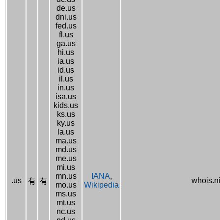
de.us
dni.us
fed.us
fl.us
ga.us
hi.us
ia.us
id.us
il.us
in.us
isa.us
kids.us
ks.us
ky.us
la.us
ma.us
md.us
me.us
mi.us
mn.us
IANA
,
.us
whois.n
有
有
mo.us
Wikipedia
ms.us
mt.us
nc.us