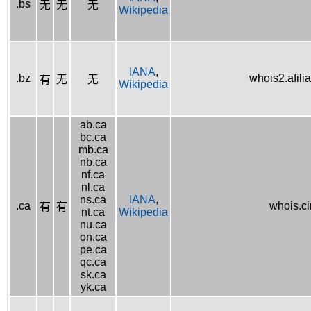
.bs
无
无
无
Wikipedia
IANA
,
.bz
whois2.afilia
有
无
无
Wikipedia
ab.ca
bc.ca
mb.ca
nb.ca
nf.ca
nl.ca
ns.ca
IANA
,
.ca
whois.ci
有
有
nt.ca
Wikipedia
nu.ca
on.ca
pe.ca
qc.ca
sk.ca
yk.ca