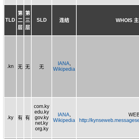
第
第
TLD
SLD
二
三
连结
WHOIS 
层
层
IANA
,
.kn
无
无
无
Wikipedia
com.ky
edu.ky
IANA
,
WEB
.ky
gov.ky
有
有
Wikipedia
http://kynseweb.messages
net.ky
org.ky