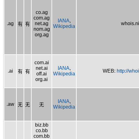
co.ag
com.ag
IANA
,
.ag
net.ag
whois.n
有
有
Wikipedia
nom.ag
org.ag
com.ai
net.ai
IANA
,
.ai
WEB:
http://whoi
有
有
off.ai
Wikipedia
org.ai
IANA
,
.aw
无
无
无
Wikipedia
biz.bb
co.bb
com.bb