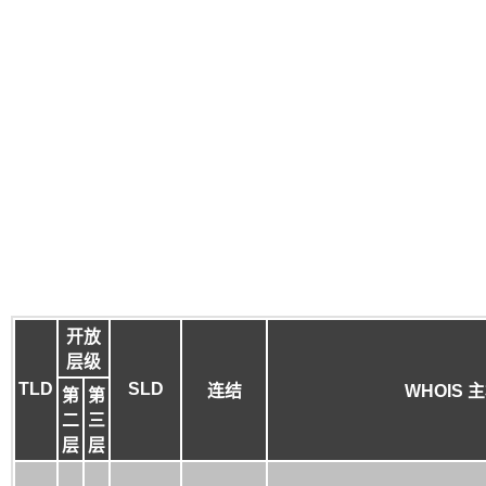
开放
层级
TLD
SLD
连结
WHOIS 
第
第
二
三
层
层