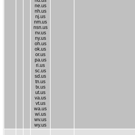
nd.us
ne.us
nh.us
nj.us
nm.us
nsn.us
nv.us
ny.us
oh.us
ok.us
or.us
pa.us
ri.us
sc.us
sd.us
tn.us
tx.us
ut.us
va.us
vt.us
wa.us
wi.us
wv.us
wy.us