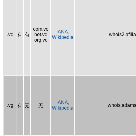
com.vc
IANA
,
.vc
net.vc
whois2.afilia
有
有
Wikipedia
org.vc
IANA
,
.vg
whois.adams
有
无
无
Wikipedia