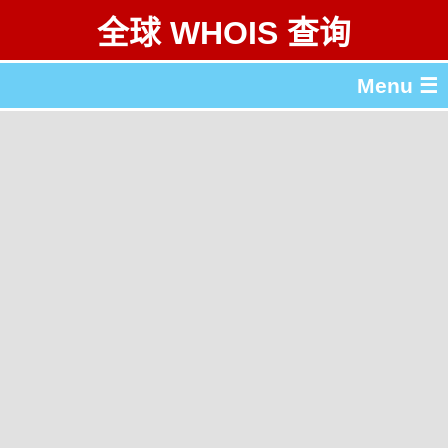
全球 WHOIS 查询
Menu ☰
关于 全球 WHOIS 查询
gTLD & ccTLD 列表
工具
English
繁體中文