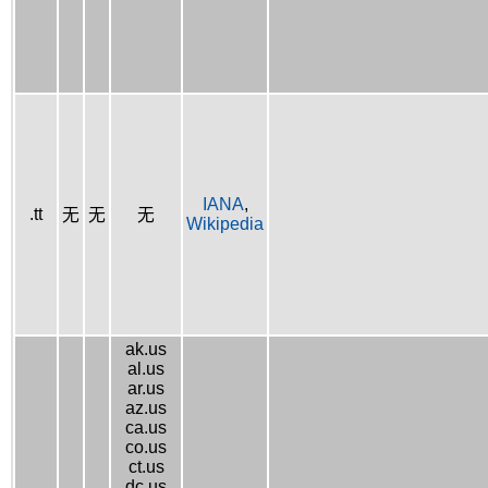
IANA
,
.tt
无
无
无
Wikipedia
ak.us
al.us
ar.us
az.us
ca.us
co.us
ct.us
dc.us