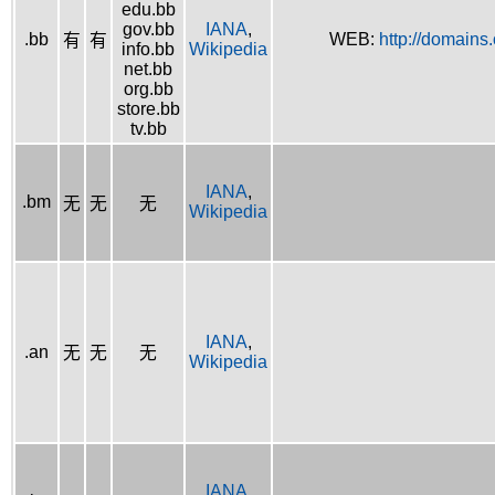
edu.bb
gov.bb
IANA
,
.bb
WEB:
http://domains
有
有
info.bb
Wikipedia
net.bb
org.bb
store.bb
tv.bb
IANA
,
.bm
无
无
无
Wikipedia
IANA
,
.an
无
无
无
Wikipedia
IANA
,