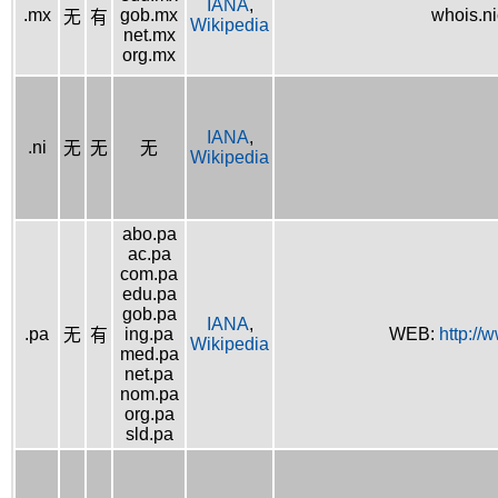
IANA
,
.mx
gob.mx
whois.n
无
有
Wikipedia
net.mx
org.mx
IANA
,
.ni
无
无
无
Wikipedia
abo.pa
ac.pa
com.pa
edu.pa
gob.pa
IANA
,
.pa
ing.pa
WEB:
http://
无
有
Wikipedia
med.pa
net.pa
nom.pa
org.pa
sld.pa