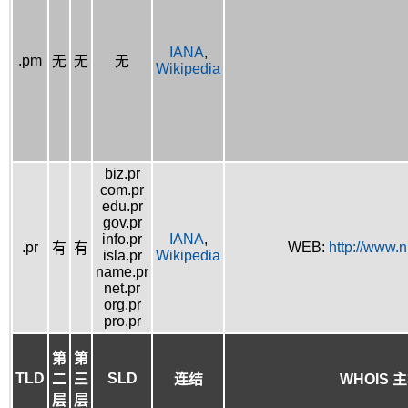
IANA
,
.pm
无
无
无
Wikipedia
biz.pr
com.pr
edu.pr
gov.pr
info.pr
IANA
,
.pr
WEB:
http://www.n
有
有
isla.pr
Wikipedia
name.pr
net.pr
org.pr
pro.pr
第
第
TLD
SLD
二
三
连结
WHOIS 
层
层