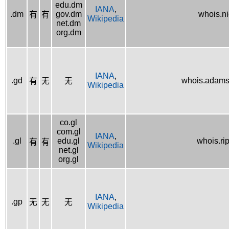
edu.dm
IANA
,
.dm
gov.dm
whois.n
有
有
Wikipedia
net.dm
org.dm
IANA
,
.gd
whois.adams
有
无
无
Wikipedia
co.gl
com.gl
IANA
,
.gl
edu.gl
whois.ri
有
有
Wikipedia
net.gl
org.gl
IANA
,
.gp
无
无
无
Wikipedia