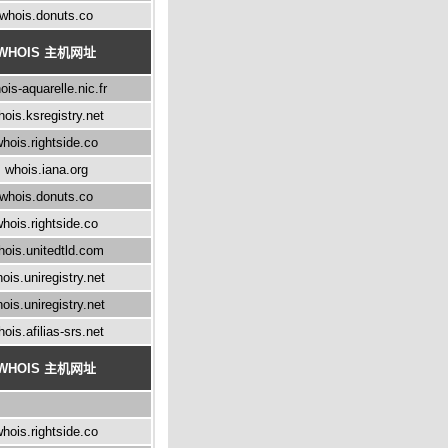
whois.donuts.co
WHOIS 主机网址
ois-aquarelle.nic.fr
ois.ksregistry.net
hois.rightside.co
whois.iana.org
whois.donuts.co
hois.rightside.co
hois.unitedtld.com
ois.uniregistry.net
ois.uniregistry.net
ois.afilias-srs.net
WHOIS 主机网址
hois.rightside.co