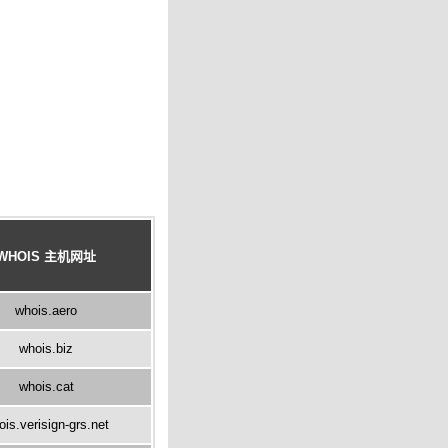
WHOIS 主机网址
whois.aero
whois.biz
whois.cat
ois.verisign-grs.net