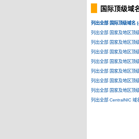
国际顶级域名 
列出全部 国际顶级域名 (g
列出全部 国家及地区顶级域名
列出全部 国家及地区顶级域名
列出全部 国家及地区顶级域名
列出全部 国家及地区顶级域名
列出全部 国家及地区顶级域名
列出全部 国家及地区顶级域名
列出全部 国家及地区顶级域名
列出全部 CentralNIC 域