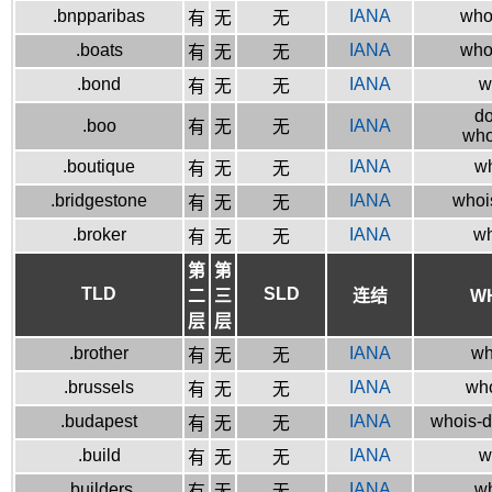
.bnpparibas
IANA
whoi
有
无
无
.boats
IANA
whoi
有
无
无
.bond
IANA
w
有
无
无
do
.boo
IANA
有
无
无
who
.boutique
IANA
wh
有
无
无
.bridgestone
IANA
whoi
有
无
无
.broker
IANA
wh
有
无
无
第
第
TLD
SLD
二
三
连结
W
层
层
.brother
IANA
wh
有
无
无
.brussels
IANA
who
有
无
无
.budapest
IANA
whois-d
有
无
无
.build
IANA
w
有
无
无
.builders
IANA
wh
有
无
无