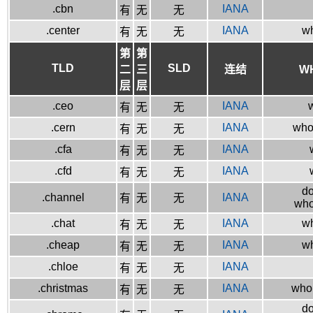
.cbn
IANA
有
无
无
.center
IANA
wh
有
无
无
第
第
TLD
SLD
二
三
连结
W
层
层
.ceo
IANA
w
有
无
无
.cern
IANA
whoi
有
无
无
.cfa
IANA
有
无
无
.cfd
IANA
有
无
无
do
.channel
IANA
有
无
无
who
.chat
IANA
wh
有
无
无
.cheap
IANA
wh
有
无
无
.chloe
IANA
有
无
无
.christmas
IANA
whoi
有
无
无
do