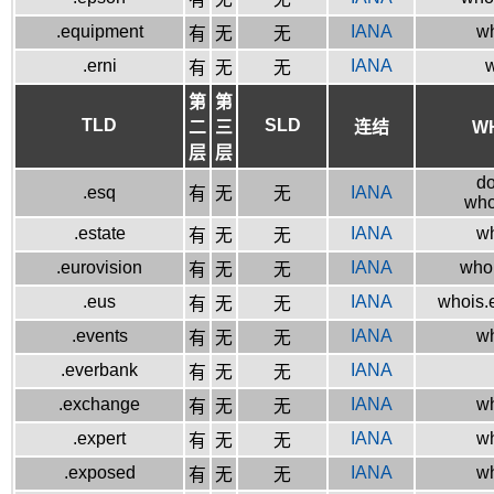
.equipment
IANA
wh
有
无
无
.erni
IANA
w
有
无
无
第
第
TLD
SLD
二
三
连结
W
层
层
do
.esq
IANA
有
无
无
who
.estate
IANA
wh
有
无
无
.eurovision
IANA
whoi
有
无
无
.eus
IANA
whois.e
有
无
无
.events
IANA
wh
有
无
无
.everbank
IANA
有
无
无
.exchange
IANA
wh
有
无
无
.expert
IANA
wh
有
无
无
.exposed
IANA
wh
有
无
无