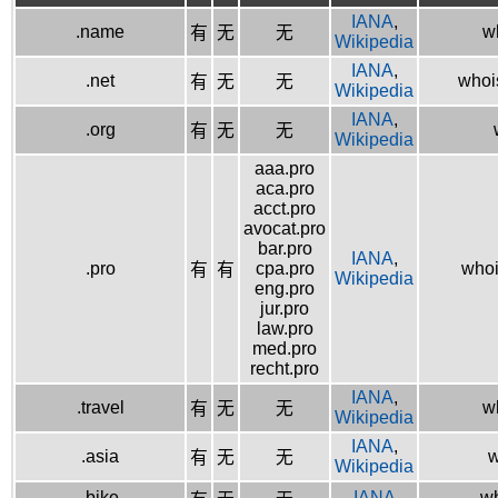
IANA
,
.name
w
有
无
无
Wikipedia
IANA
,
.net
whois
有
无
无
Wikipedia
IANA
,
.org
有
无
无
Wikipedia
aaa.pro
aca.pro
acct.pro
avocat.pro
bar.pro
IANA
,
.pro
cpa.pro
whoi
有
有
Wikipedia
eng.pro
jur.pro
law.pro
med.pro
recht.pro
IANA
,
.travel
wh
有
无
无
Wikipedia
IANA
,
.asia
w
有
无
无
Wikipedia
.bike
IANA
wh