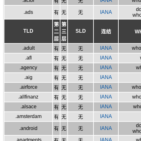
.actor
IANA
who
有
无
无
do
.ads
IANA
有
无
无
who
第
第
TLD
SLD
二
三
连结
W
层
层
.adult
IANA
whoi
有
无
无
.afl
IANA
有
无
无
.agency
IANA
wh
有
无
无
.aig
IANA
有
无
无
.airforce
IANA
who
有
无
无
.allfinanz
IANA
whoi
有
无
无
.alsace
IANA
who
有
无
无
.amsterdam
IANA
有
无
无
do
.android
IANA
有
无
无
who
.apartments
IANA
wh
有
无
无