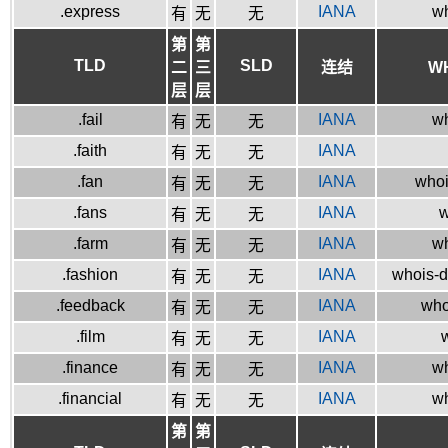
.express
IANA
wh
有
无
无
第
第
TLD
SLD
二
三
连结
W
层
层
.fail
IANA
wh
有
无
无
.faith
IANA
有
无
无
.fan
IANA
whoi
有
无
无
.fans
IANA
w
有
无
无
.farm
IANA
wh
有
无
无
.fashion
IANA
whois-d
有
无
无
.feedback
IANA
who
有
无
无
.film
IANA
w
有
无
无
.finance
IANA
wh
有
无
无
.financial
IANA
wh
有
无
无
第
第