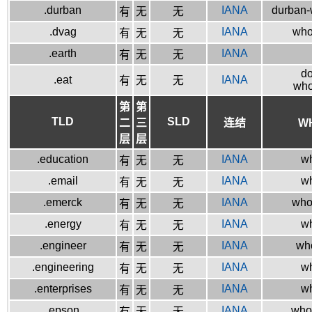
.durban
IANA
durban-w
有
无
无
.dvag
IANA
whoi
有
无
无
.earth
IANA
有
无
无
do
.eat
IANA
有
无
无
who
第
第
TLD
SLD
二
三
连结
W
层
层
.education
IANA
wh
有
无
无
.email
IANA
wh
有
无
无
.emerck
IANA
whoi
有
无
无
.energy
IANA
wh
有
无
无
.engineer
IANA
who
有
无
无
.engineering
IANA
wh
有
无
无
.enterprises
IANA
wh
有
无
无
.epson
IANA
whoi
有
无
无