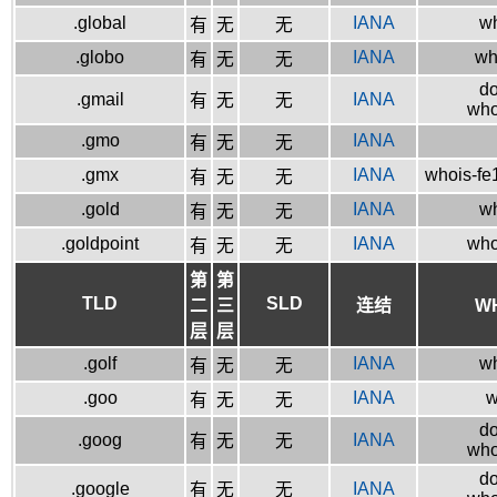
.global
IANA
wh
有
无
无
.globo
IANA
who
有
无
无
do
.gmail
IANA
有
无
无
who
.gmo
IANA
有
无
无
.gmx
IANA
whois-fe
有
无
无
.gold
IANA
wh
有
无
无
.goldpoint
IANA
who
有
无
无
第
第
TLD
SLD
二
三
连结
W
层
层
.golf
IANA
wh
有
无
无
.goo
IANA
w
有
无
无
do
.goog
IANA
有
无
无
who
do
.google
IANA
有
无
无