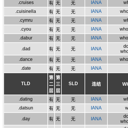
.cruises
IANA
wh
有
无
无
.cuisinella
IANA
whoi
有
无
无
.cymru
IANA
wh
有
无
无
.cyou
IANA
whoi
有
无
无
.dabur
IANA
whoi
有
无
无
do
.dad
IANA
有
无
无
who
.dance
IANA
who
有
无
无
.date
IANA
有
无
无
第
第
TLD
SLD
二
三
连结
W
层
层
.dating
IANA
wh
有
无
无
.datsun
IANA
w
有
无
无
do
.day
IANA
有
无
无
who