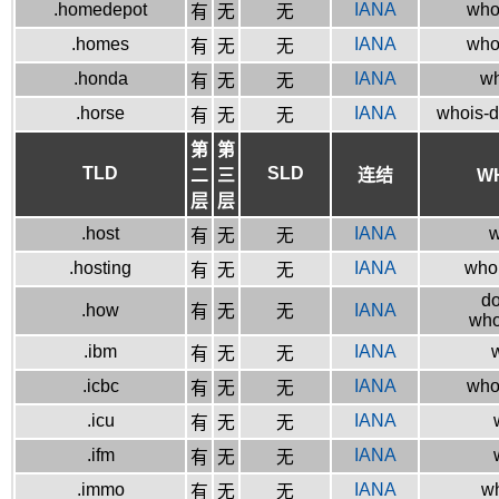
.homedepot
IANA
whoi
有
无
无
.homes
IANA
whoi
有
无
无
.honda
IANA
wh
有
无
无
.horse
IANA
whois-d
有
无
无
第
第
TLD
SLD
二
三
连结
W
层
层
.host
IANA
w
有
无
无
.hosting
IANA
whoi
有
无
无
do
.how
IANA
有
无
无
who
.ibm
IANA
w
有
无
无
.icbc
IANA
whoi
有
无
无
.icu
IANA
有
无
无
.ifm
IANA
有
无
无
.immo
IANA
wh
有
无
无