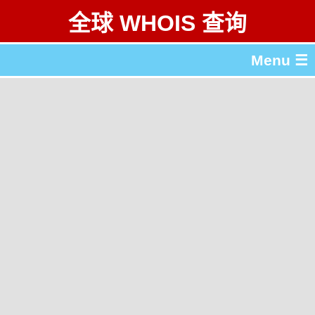
全球 WHOIS 查询
Menu ☰
关于 全球 WHOIS 查询
gTLD & ccTLD 列表
工具
English
繁體中文