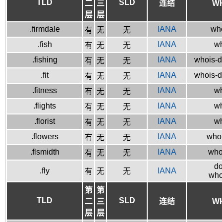
TLD
SLD
二
三
连结
W
层
层
.firmdale
IANA
who
有
无
无
.fish
IANA
wh
有
无
无
.fishing
IANA
whois-d
有
无
无
.fit
IANA
whois-d
有
无
无
.fitness
IANA
wh
有
无
无
.flights
IANA
wh
有
无
无
.florist
IANA
wh
有
无
无
.flowers
IANA
whoi
有
无
无
.flsmidth
IANA
whoi
有
无
无
do
.fly
IANA
有
无
无
who
第
第
TLD
SLD
二
三
连结
W
层
层