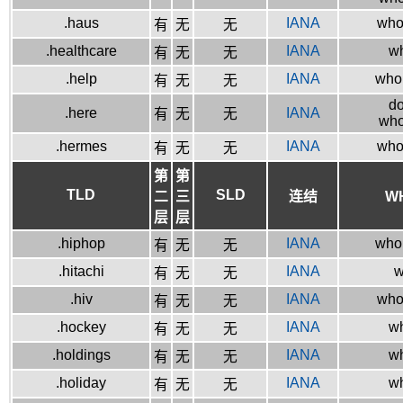
.haus
IANA
who
有
无
无
.healthcare
IANA
wh
有
无
无
.help
IANA
whoi
有
无
无
do
.here
IANA
有
无
无
who
.hermes
IANA
whoi
有
无
无
第
第
TLD
SLD
二
三
连结
W
层
层
.hiphop
IANA
whoi
有
无
无
.hitachi
IANA
w
有
无
无
.hiv
IANA
whoi
有
无
无
.hockey
IANA
wh
有
无
无
.holdings
IANA
wh
有
无
无
.holiday
IANA
wh
有
无
无