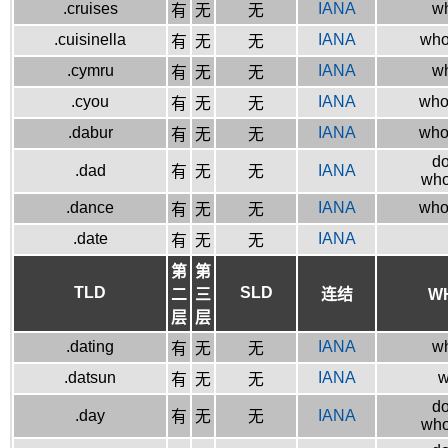
.cruises
IANA
wh
有
无
无
.cuisinella
IANA
whoi
有
无
无
.cymru
IANA
wh
有
无
无
.cyou
IANA
whoi
有
无
无
.dabur
IANA
whoi
有
无
无
do
.dad
IANA
有
无
无
who
.dance
IANA
who
有
无
无
.date
IANA
有
无
无
第
第
TLD
SLD
二
三
连结
W
层
层
.dating
IANA
wh
有
无
无
.datsun
IANA
w
有
无
无
do
.day
IANA
有
无
无
who