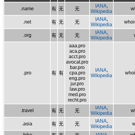
IANA
,
.name
w
有
无
无
Wikipedia
IANA
,
.net
whois
有
无
无
Wikipedia
IANA
,
.org
有
无
无
Wikipedia
aaa.pro
aca.pro
acct.pro
avocat.pro
bar.pro
IANA
,
.pro
cpa.pro
whoi
有
有
Wikipedia
eng.pro
jur.pro
law.pro
med.pro
recht.pro
IANA
,
.travel
wh
有
无
无
Wikipedia
IANA
,
.asia
w
有
无
无
Wikipedia
.bike
IANA
wh