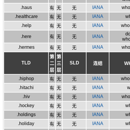
.haus
IANA
who
有
无
无
.healthcare
IANA
wh
有
无
无
.help
IANA
whoi
有
无
无
do
.here
IANA
有
无
无
who
.hermes
IANA
whoi
有
无
无
第
第
TLD
SLD
二
三
连结
W
层
层
.hiphop
IANA
whoi
有
无
无
.hitachi
IANA
w
有
无
无
.hiv
IANA
whoi
有
无
无
.hockey
IANA
wh
有
无
无
.holdings
IANA
wh
有
无
无
.holiday
IANA
wh
有
无
无