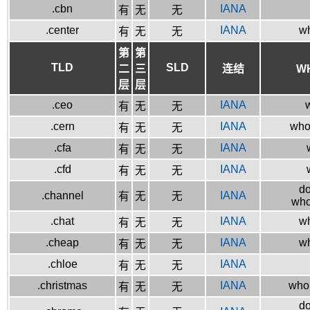
.cbn
IANA
有
无
无
.center
IANA
wh
有
无
无
第
第
TLD
SLD
二
三
连结
W
层
层
.ceo
IANA
w
有
无
无
.cern
IANA
whoi
有
无
无
.cfa
IANA
有
无
无
.cfd
IANA
有
无
无
do
.channel
IANA
有
无
无
who
.chat
IANA
wh
有
无
无
.cheap
IANA
wh
有
无
无
.chloe
IANA
有
无
无
.christmas
IANA
whoi
有
无
无
do