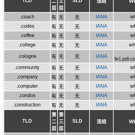
TLD
SLD
二
三
连结
W
层
层
.coach
IANA
wh
有
无
无
.codes
IANA
wh
有
无
无
.coffee
IANA
wh
有
无
无
.college
IANA
wh
有
无
无
.cologne
IANA
有
无
无
fe1.pdt.c
.community
IANA
wh
有
无
无
.company
IANA
wh
有
无
无
.computer
IANA
wh
有
无
无
.condos
IANA
wh
有
无
无
.construction
IANA
wh
有
无
无
第
第
TLD
SLD
二
三
连结
W
层
层