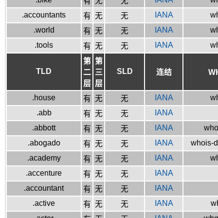
有
无
无
.accountants
IANA
wh
有
无
无
.world
IANA
wh
有
无
无
.tools
IANA
wh
有
无
无
第
第
TLD
SLD
二
三
连结
W
层
层
.house
IANA
wh
有
无
无
.abb
IANA
有
无
无
.abbott
IANA
whoi
有
无
无
.abogado
IANA
whois-d
有
无
无
.academy
IANA
wh
有
无
无
.accenture
IANA
有
无
无
.accountant
IANA
有
无
无
.active
IANA
wh
有
无
无