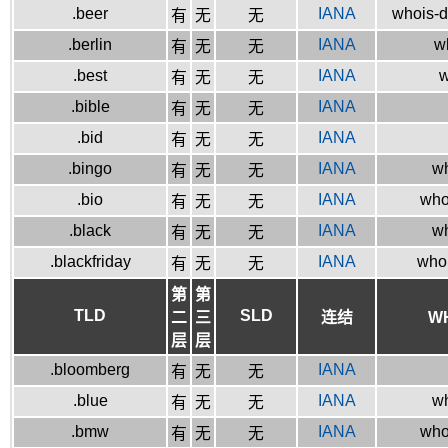
.beer
IANA
whois-d
有
无
无
.berlin
IANA
wh
有
无
无
.best
IANA
w
有
无
无
.bible
IANA
有
无
无
.bid
IANA
有
无
无
.bingo
IANA
wh
有
无
无
.bio
IANA
whoi
有
无
无
.black
IANA
wh
有
无
无
.blackfriday
IANA
whoi
有
无
无
第
第
TLD
SLD
二
三
连结
W
层
层
.bloomberg
IANA
有
无
无
.blue
IANA
wh
有
无
无
.bmw
IANA
whoi
有
无
无