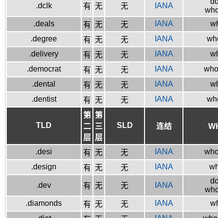
do
.dclk
IANA
有
无
无
who
.deals
IANA
wh
有
无
无
.degree
IANA
who
有
无
无
.delivery
IANA
wh
有
无
无
.democrat
IANA
who
有
无
无
.dental
IANA
wh
有
无
无
.dentist
IANA
who
有
无
无
第
第
TLD
SLD
二
三
连结
W
层
层
.desi
IANA
whoi
有
无
无
.design
IANA
wh
有
无
无
do
.dev
IANA
有
无
无
who
.diamonds
IANA
wh
有
无
无