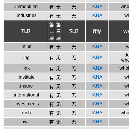
.immobilien
IANA
who
有
无
无
.industries
IANA
wh
有
无
无
第
第
TLD
SLD
二
三
连结
W
层
层
.infiniti
IANA
w
有
无
无
do
.ing
IANA
有
无
无
who
.ink
IANA
whoi
有
无
无
.institute
IANA
wh
有
无
无
.insure
IANA
wh
有
无
无
.international
IANA
wh
有
无
无
.investments
IANA
wh
有
无
无
.irish
IANA
whoi
有
无
无
.iwc
IANA
有
无
无