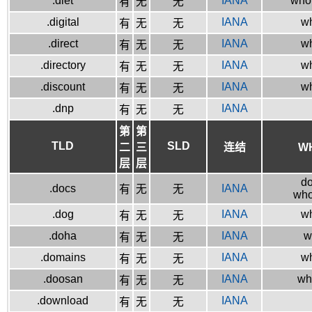
.diet
IANA
whoi
有
无
无
.digital
IANA
wh
有
无
无
.direct
IANA
wh
有
无
无
.directory
IANA
wh
有
无
无
.discount
IANA
wh
有
无
无
.dnp
IANA
有
无
无
第
第
TLD
SLD
二
三
连结
W
层
层
do
.docs
IANA
有
无
无
who
.dog
IANA
wh
有
无
无
.doha
IANA
w
有
无
无
.domains
IANA
wh
有
无
无
.doosan
IANA
wh
有
无
无
.download
IANA
有
无
无