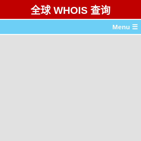
全球 WHOIS 查询
Menu ☰
关于 全球 WHOIS 查询
gTLD & ccTLD 列表
工具
English
繁體中文