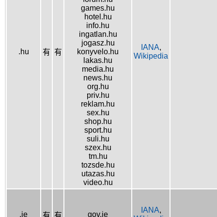
games.hu
hotel.hu
info.hu
ingatlan.hu
jogasz.hu
IANA
,
.hu
konyvelo.hu
有
有
Wikipedia
lakas.hu
media.hu
news.hu
org.hu
priv.hu
reklam.hu
sex.hu
shop.hu
sport.hu
suli.hu
szex.hu
tm.hu
tozsde.hu
utazas.hu
video.hu
IANA
,
.ie
gov.ie
有
有