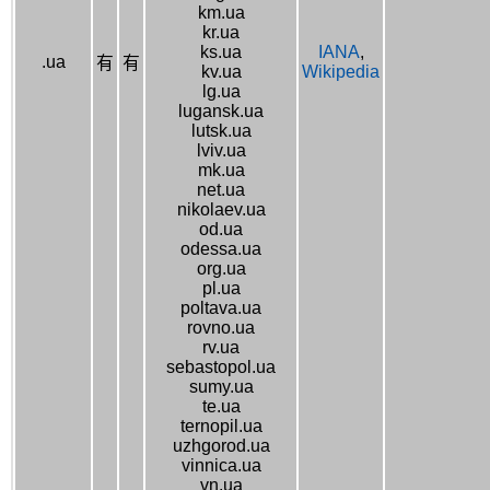
km.ua
kr.ua
ks.ua
IANA
,
.ua
有
有
kv.ua
Wikipedia
lg.ua
lugansk.ua
lutsk.ua
lviv.ua
mk.ua
net.ua
nikolaev.ua
od.ua
odessa.ua
org.ua
pl.ua
poltava.ua
rovno.ua
rv.ua
sebastopol.ua
sumy.ua
te.ua
ternopil.ua
uzhgorod.ua
vinnica.ua
vn.ua