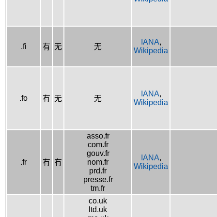
IANA
,
.fi
有
无
无
Wikipedia
IANA
,
.fo
有
无
无
Wikipedia
asso.fr
com.fr
gouv.fr
IANA
,
.fr
nom.fr
有
有
Wikipedia
prd.fr
presse.fr
tm.fr
co.uk
ltd.uk