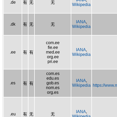
.de
有
无
无
Wikipedia
IANA
,
.dk
有
无
无
Wikipedia
com.ee
fie.ee
IANA
,
.ee
med.ee
有
有
Wikipedia
org.ee
pri.ee
com.es
edu.es
IANA
,
.es
gob.es
有
有
Wikipedia
https://www.
nom.es
org.es
IANA
,
.eu
有
无
无
Wikipedia