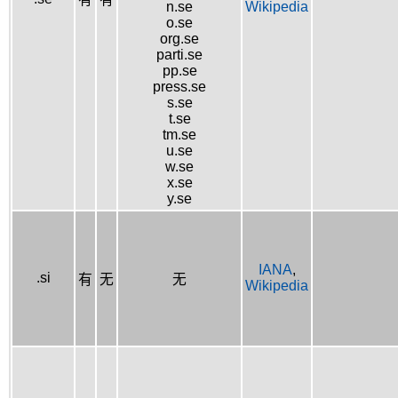
n.se
Wikipedia
o.se
org.se
parti.se
pp.se
press.se
s.se
t.se
tm.se
u.se
w.se
x.se
y.se
IANA
,
.si
有
无
无
Wikipedia