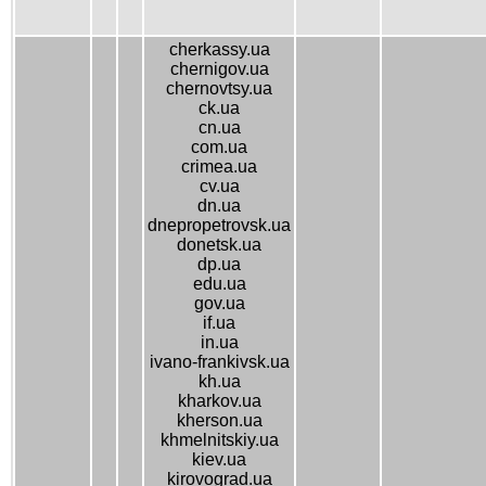
cherkassy.ua
chernigov.ua
chernovtsy.ua
ck.ua
cn.ua
com.ua
crimea.ua
cv.ua
dn.ua
dnepropetrovsk.ua
donetsk.ua
dp.ua
edu.ua
gov.ua
if.ua
in.ua
ivano-frankivsk.ua
kh.ua
kharkov.ua
kherson.ua
khmelnitskiy.ua
kiev.ua
kirovograd.ua