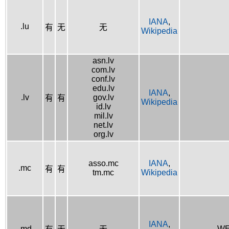
IANA
,
.lu
有
无
无
Wikipedia
asn.lv
com.lv
conf.lv
edu.lv
IANA
,
.lv
gov.lv
有
有
Wikipedia
id.lv
mil.lv
net.lv
org.lv
asso.mc
IANA
,
.mc
有
有
tm.mc
Wikipedia
IANA
,
.md
WE