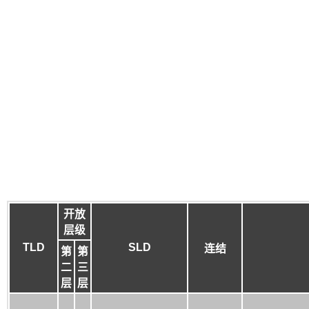
开放
层级
TLD
SLD
连结
第
第
二
三
层
层