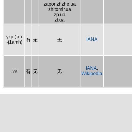
zaporizhzhe.ua
zhitomir.ua
zp.ua
zt.ua
.укр (.xn-
IANA
有
无
无
-j1amh)
IANA
,
.va
有
无
无
Wikipedia