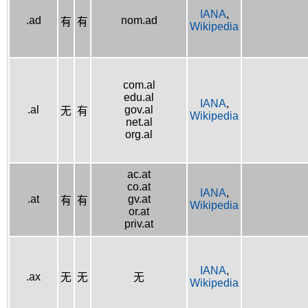
IANA
,
.ad
nom.ad
有
有
Wikipedia
com.al
edu.al
IANA
,
.al
gov.al
无
有
Wikipedia
net.al
org.al
ac.at
co.at
IANA
,
.at
gv.at
有
有
Wikipedia
or.at
priv.at
IANA
,
.ax
无
无
无
Wikipedia