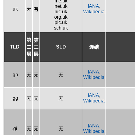
me.uk
net.uk
IANA
,
.uk
无
有
nic.uk
Wikipedia
org.uk
plc.uk
sch.uk
第
第
TLD
SLD
二
三
连结
层
层
IANA
,
.gb
无
无
无
Wikipedia
IANA
,
.gg
无
无
无
Wikipedia
IANA
,
.gi
无
无
无
Wikipedia