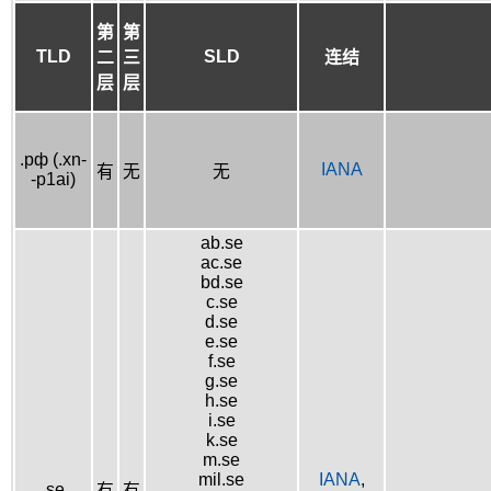
第
第
TLD
SLD
二
三
连结
层
层
.рф (.xn-
IANA
有
无
无
-p1ai)
ab.se
ac.se
bd.se
c.se
d.se
e.se
f.se
g.se
h.se
i.se
k.se
m.se
mil.se
IANA
,
.se
有
有