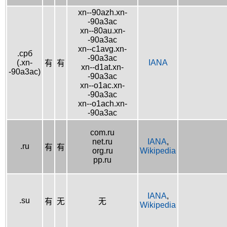
xn--90azh.xn-
-90a3ac
xn--80au.xn-
-90a3ac
xn--c1avg.xn-
.срб
-90a3ac
(.xn-
IANA
有
有
xn--d1at.xn-
-90a3ac)
-90a3ac
xn--o1ac.xn-
-90a3ac
xn--o1ach.xn-
-90a3ac
com.ru
net.ru
IANA
,
.ru
有
有
org.ru
Wikipedia
pp.ru
IANA
,
.su
有
无
无
Wikipedia