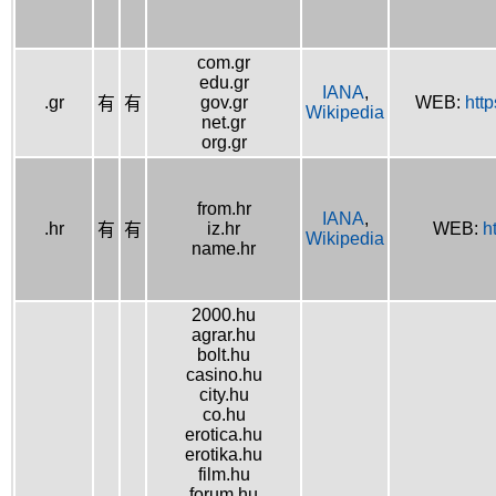
com.gr
edu.gr
IANA
,
.gr
gov.gr
WEB:
htt
有
有
Wikipedia
net.gr
org.gr
from.hr
IANA
,
.hr
iz.hr
WEB:
h
有
有
Wikipedia
name.hr
2000.hu
agrar.hu
bolt.hu
casino.hu
city.hu
co.hu
erotica.hu
erotika.hu
film.hu
forum.hu