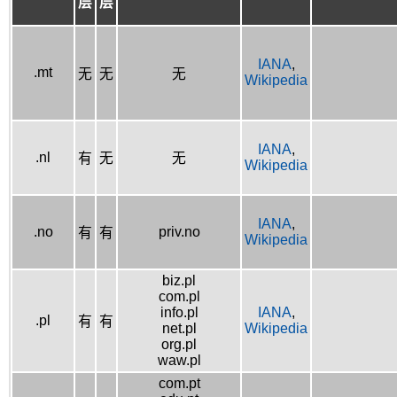
层
层
IANA
,
.mt
无
无
无
Wikipedia
IANA
,
.nl
有
无
无
Wikipedia
IANA
,
.no
priv.no
有
有
Wikipedia
biz.pl
com.pl
info.pl
IANA
,
.pl
有
有
net.pl
Wikipedia
org.pl
waw.pl
com.pt