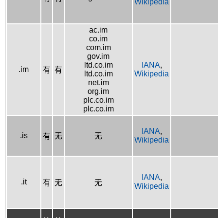
Wikipedia
ac.im
co.im
com.im
gov.im
ltd.co.im
IANA
,
.im
有
有
ltd.co.im
Wikipedia
net.im
org.im
plc.co.im
plc.co.im
IANA
,
.is
有
无
无
Wikipedia
IANA
,
.it
有
无
无
Wikipedia