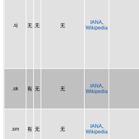
IANA
,
.sj
无
无
无
Wikipedia
IANA
,
.sk
有
无
无
Wikipedia
IANA
,
.sm
有
无
无
Wikipedia