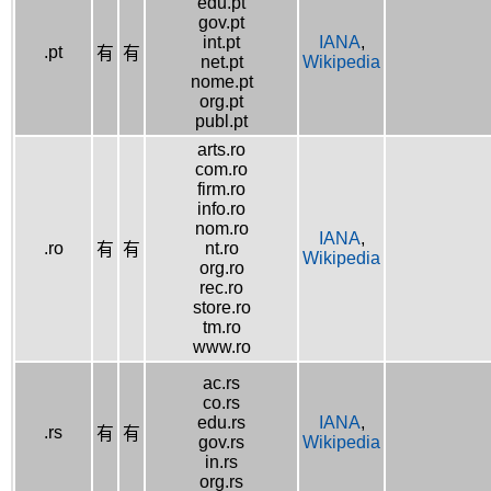
edu.pt
gov.pt
int.pt
IANA
,
.pt
有
有
net.pt
Wikipedia
nome.pt
org.pt
publ.pt
arts.ro
com.ro
firm.ro
info.ro
nom.ro
IANA
,
.ro
nt.ro
有
有
Wikipedia
org.ro
rec.ro
store.ro
tm.ro
www.ro
ac.rs
co.rs
edu.rs
IANA
,
.rs
有
有
gov.rs
Wikipedia
in.rs
org.rs