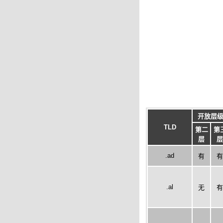
开放层
TLD
第二
第
层
层
.ad
有
有
.al
无
有