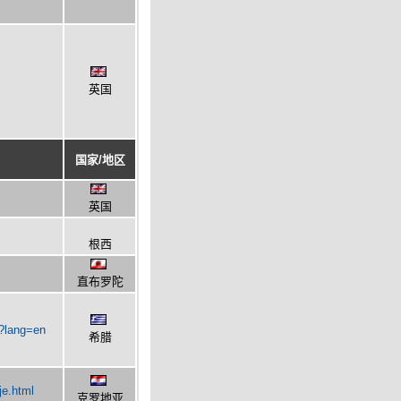
英国
国家/地区
英国
根西
直布罗陀
s?lang=en
希腊
je.html
克罗地亚