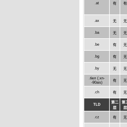
.at
有
有
.ax
无
无
.ba
无
无
.be
有
无
.bg
有
无
.by
无
无
.бел (.xn-
有
无
-90ais)
.ch
有
无
第二
第
TLD
层
层
.cz
有
无