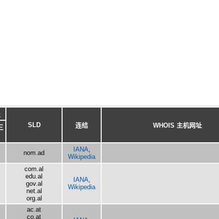
级
SLD
连结
WHOIS 主机网址
三
IANA
,
nom.ad
Wikipedia
com.al
edu.al
IANA
,
gov.al
Wikipedia
net.al
org.al
ac.at
co.at