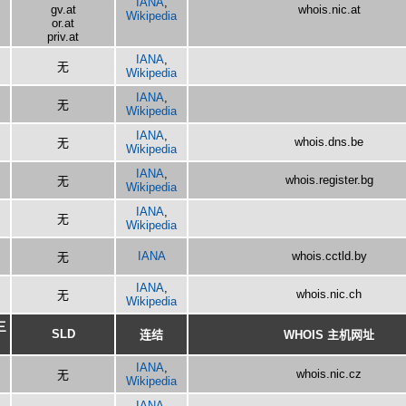
IANA
,
gv.at
whois.nic.at
Wikipedia
or.at
priv.at
IANA
,
无
Wikipedia
IANA
,
无
Wikipedia
IANA
,
whois.dns.be
无
Wikipedia
IANA
,
whois.register.bg
无
Wikipedia
IANA
,
无
Wikipedia
IANA
whois.cctld.by
无
IANA
,
whois.nic.ch
无
Wikipedia
三
SLD
连结
WHOIS 主机网址
IANA
,
whois.nic.cz
无
Wikipedia
IANA
,