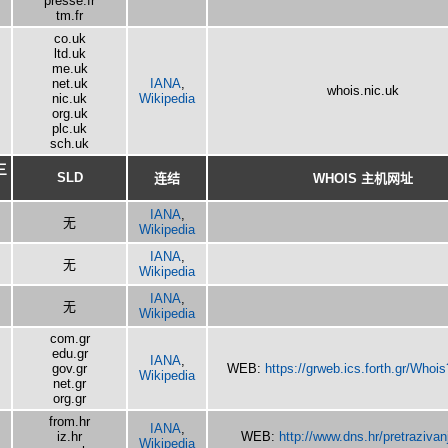
presse.fr
tm.fr
co.uk
ltd.uk
me.uk
net.uk
IANA
,
whois.nic.uk
nic.uk
Wikipedia
org.uk
plc.uk
sch.uk
三
SLD
连结
WHOIS 主机网址
IANA
,
无
Wikipedia
IANA
,
无
Wikipedia
IANA
,
无
Wikipedia
com.gr
edu.gr
IANA
,
gov.gr
WEB:
https://grweb.ics.forth.gr/Whoi
Wikipedia
net.gr
org.gr
from.hr
IANA
,
iz.hr
WEB:
http://www.dns.hr/pretrazivan
Wikipedia