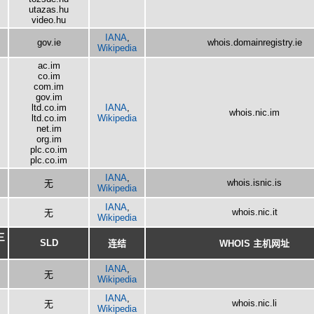
utazas.hu
video.hu
IANA
,
gov.ie
whois.domainregistry.ie
Wikipedia
ac.im
co.im
com.im
gov.im
ltd.co.im
IANA
,
whois.nic.im
ltd.co.im
Wikipedia
net.im
org.im
plc.co.im
plc.co.im
IANA
,
whois.isnic.is
无
Wikipedia
IANA
,
whois.nic.it
无
Wikipedia
三
SLD
连结
WHOIS 主机网址
IANA
,
无
Wikipedia
IANA
,
whois.nic.li
无
Wikipedia