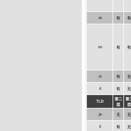
.ie
有
有
.im
有
有
.is
有
无
.it
有
无
第二
第
TLD
层
层
.je
无
无
.li
有
无