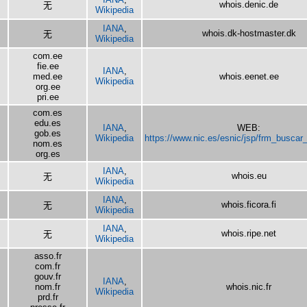
whois.denic.de
无
Wikipedia
IANA
,
whois.dk-hostmaster.dk
无
Wikipedia
com.ee
fie.ee
IANA
,
med.ee
whois.eenet.ee
Wikipedia
org.ee
pri.ee
com.es
edu.es
IANA
,
WEB:
gob.es
Wikipedia
https://www.nic.es/esnic/jsp/frm_buscar
nom.es
org.es
IANA
,
whois.eu
无
Wikipedia
IANA
,
whois.ficora.fi
无
Wikipedia
IANA
,
whois.ripe.net
无
Wikipedia
asso.fr
com.fr
gouv.fr
IANA
,
nom.fr
whois.nic.fr
Wikipedia
prd.fr