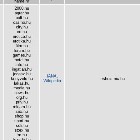
name.hr
2000.hu
agrar.hu
bolt.hu
casino.hu
city.hu
co.hu
erotica.hu
erotika.hu
film.hu
forum.hu
games.hu
hotel.hu
info.hu
ingatlan.hu
jogasz.hu
IANA
,
konyvelo.hu
whois.nic.hu
Wikipedia
lakas.hu
media.hu
news.hu
org.hu
priv.hu
reklam.hu
sex.hu
shop.hu
sport.hu
suli.hu
szex.hu
tm.hu
tozsde.hu