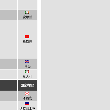
爱尔兰
马恩岛
冰岛
意大利
国家/地区
泽西岛
列支敦士登