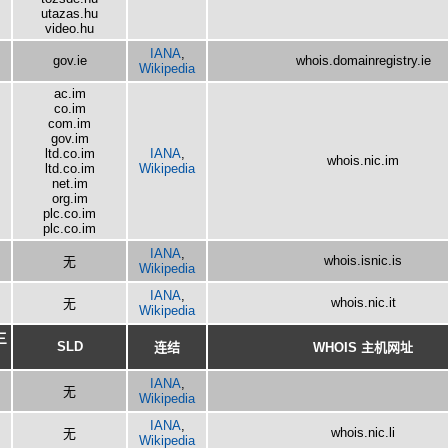
utazas.hu
video.hu
IANA
,
gov.ie
whois.domainregistry.ie
Wikipedia
ac.im
co.im
com.im
gov.im
ltd.co.im
IANA
,
whois.nic.im
ltd.co.im
Wikipedia
net.im
org.im
plc.co.im
plc.co.im
IANA
,
whois.isnic.is
无
Wikipedia
IANA
,
whois.nic.it
无
Wikipedia
三
SLD
连结
WHOIS 主机网址
IANA
,
无
Wikipedia
IANA
,
whois.nic.li
无
Wikipedia