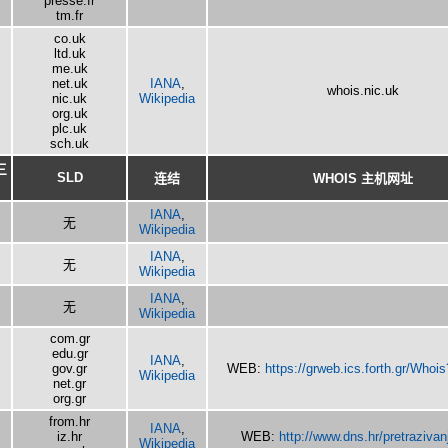
presse.fr
tm.fr
co.uk
ltd.uk
me.uk
net.uk
IANA
,
whois.nic.uk
nic.uk
Wikipedia
org.uk
plc.uk
sch.uk
三
SLD
连结
WHOIS 主机网址
IANA
,
无
Wikipedia
IANA
,
无
Wikipedia
IANA
,
无
Wikipedia
com.gr
edu.gr
IANA
,
gov.gr
WEB:
https://grweb.ics.forth.gr/Whoi
Wikipedia
net.gr
org.gr
from.hr
IANA
,
iz.hr
WEB:
http://www.dns.hr/pretrazivan
Wikipedia