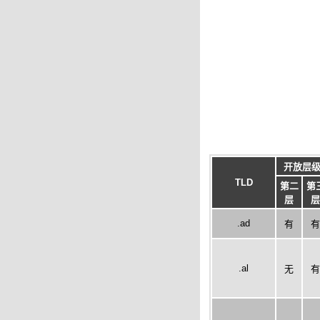
开放层
TLD
第二
第
层
层
.ad
有
有
.al
无
有