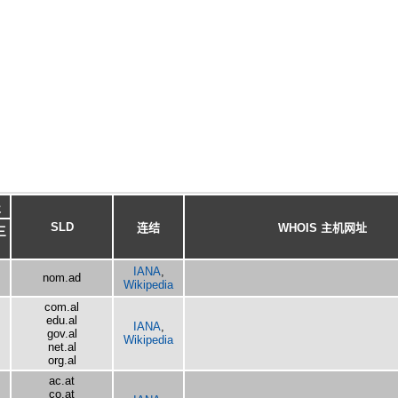
级
SLD
连结
WHOIS 主机网址
三
IANA
,
nom.ad
Wikipedia
com.al
edu.al
IANA
,
gov.al
Wikipedia
net.al
org.al
ac.at
co.at