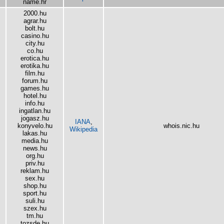
name.hr
2000.hu
agrar.hu
bolt.hu
casino.hu
city.hu
co.hu
erotica.hu
erotika.hu
film.hu
forum.hu
games.hu
hotel.hu
info.hu
ingatlan.hu
jogasz.hu
IANA
,
konyvelo.hu
whois.nic.hu
Wikipedia
lakas.hu
media.hu
news.hu
org.hu
priv.hu
reklam.hu
sex.hu
shop.hu
sport.hu
suli.hu
szex.hu
tm.hu
tozsde.hu