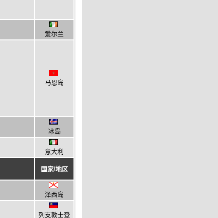
爱尔兰
马恩岛
冰岛
意大利
国家/地区
泽西岛
列支敦士登