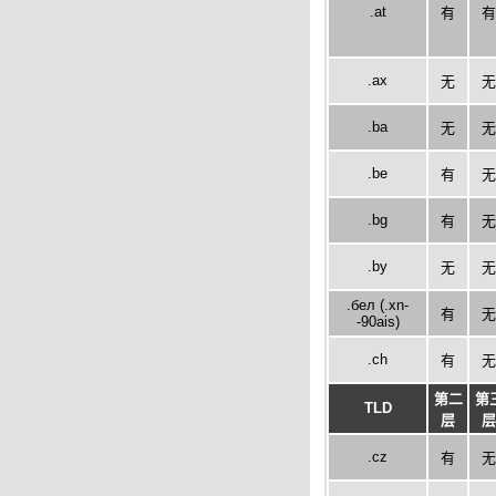
.at
有
有
.ax
无
无
.ba
无
无
.be
有
无
.bg
有
无
.by
无
无
.бел (.xn-
有
无
-90ais)
.ch
有
无
第二
第
TLD
层
层
.cz
有
无