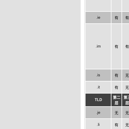
.ie
有
有
.im
有
有
.is
有
无
.it
有
无
第二
第
TLD
层
层
.je
无
无
.li
有
无