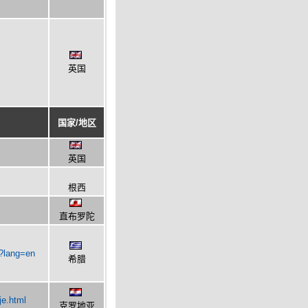
英国
国家/地区
英国
根西
直布罗陀
s?lang=en
希腊
je.html
克罗地亚