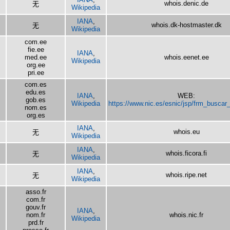
whois.denic.de
无
Wikipedia
IANA
,
whois.dk-hostmaster.dk
无
Wikipedia
com.ee
fie.ee
IANA
,
med.ee
whois.eenet.ee
Wikipedia
org.ee
pri.ee
com.es
edu.es
IANA
,
WEB:
gob.es
Wikipedia
https://www.nic.es/esnic/jsp/frm_buscar
nom.es
org.es
IANA
,
whois.eu
无
Wikipedia
IANA
,
whois.ficora.fi
无
Wikipedia
IANA
,
whois.ripe.net
无
Wikipedia
asso.fr
com.fr
gouv.fr
IANA
,
nom.fr
whois.nic.fr
Wikipedia
prd.fr