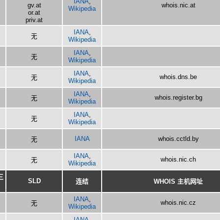
IANA
,
gv.at
whois.nic.at
Wikipedia
or.at
priv.at
IANA
,
无
Wikipedia
IANA
,
无
Wikipedia
IANA
,
whois.dns.be
无
Wikipedia
IANA
,
whois.register.bg
无
Wikipedia
IANA
,
无
Wikipedia
IANA
whois.cctld.by
无
IANA
,
whois.nic.ch
无
Wikipedia
三
SLD
连结
WHOIS 主机网址
IANA
,
whois.nic.cz
无
Wikipedia
IANA
,