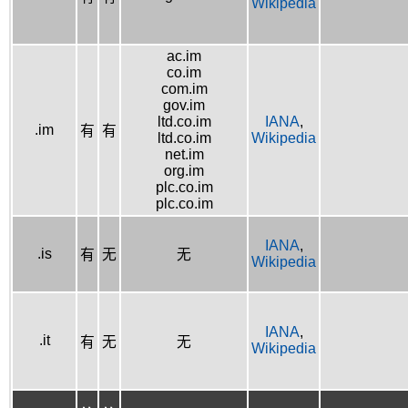
Wikipedia
ac.im
co.im
com.im
gov.im
ltd.co.im
IANA
,
.im
有
有
ltd.co.im
Wikipedia
net.im
org.im
plc.co.im
plc.co.im
IANA
,
.is
有
无
无
Wikipedia
IANA
,
.it
有
无
无
Wikipedia