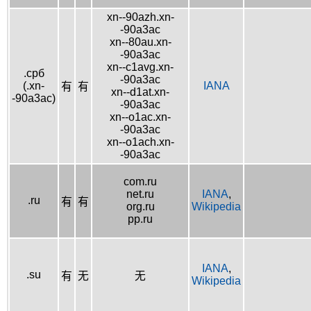
xn--90azh.xn-
-90a3ac
xn--80au.xn-
-90a3ac
xn--c1avg.xn-
.срб
-90a3ac
(.xn-
IANA
有
有
xn--d1at.xn-
-90a3ac)
-90a3ac
xn--o1ac.xn-
-90a3ac
xn--o1ach.xn-
-90a3ac
com.ru
net.ru
IANA
,
.ru
有
有
org.ru
Wikipedia
pp.ru
IANA
,
.su
有
无
无
Wikipedia