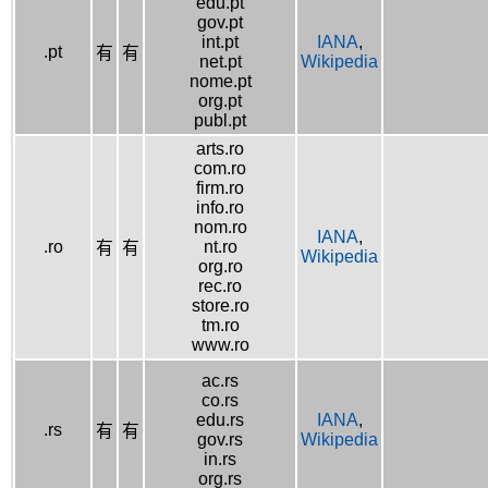
edu.pt
gov.pt
int.pt
IANA
,
.pt
有
有
net.pt
Wikipedia
nome.pt
org.pt
publ.pt
arts.ro
com.ro
firm.ro
info.ro
nom.ro
IANA
,
.ro
nt.ro
有
有
Wikipedia
org.ro
rec.ro
store.ro
tm.ro
www.ro
ac.rs
co.rs
edu.rs
IANA
,
.rs
有
有
gov.rs
Wikipedia
in.rs
org.rs