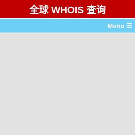
全球 WHOIS 查询
Menu ☰
关于 全球 WHOIS 查询
gTLD & ccTLD 列表
工具
English
繁體中文