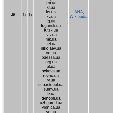
km.ua
kr.ua
ks.ua
IANA
,
.ua
有
有
kv.ua
Wikipedia
lg.ua
lugansk.ua
lutsk.ua
lviv.ua
mk.ua
net.ua
nikolaev.ua
od.ua
odessa.ua
org.ua
pl.ua
poltava.ua
rovno.ua
rv.ua
sebastopol.ua
sumy.ua
te.ua
ternopil.ua
uzhgorod.ua
vinnica.ua
vn.ua