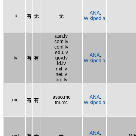
IANA
,
.lu
有
无
无
Wikipedia
asn.lv
com.lv
conf.lv
edu.lv
IANA
,
.lv
gov.lv
有
有
Wikipedia
id.lv
mil.lv
net.lv
org.lv
asso.mc
IANA
,
.mc
有
有
tm.mc
Wikipedia
IANA
,
.md
WE