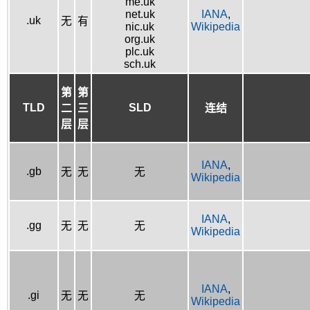
me.uk
net.uk
IANA
,
.uk
无
有
nic.uk
Wikipedia
org.uk
plc.uk
sch.uk
第
第
TLD
SLD
二
三
连结
层
层
IANA
,
.gb
无
无
无
Wikipedia
IANA
,
.gg
无
无
无
Wikipedia
IANA
,
.gi
无
无
无
Wikipedia