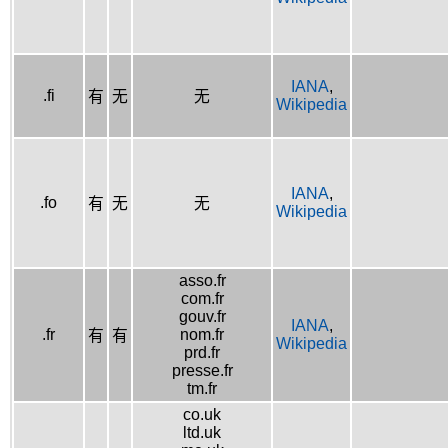
IANA
,
.fi
有
无
无
Wikipedia
IANA
,
.fo
有
无
无
Wikipedia
asso.fr
com.fr
gouv.fr
IANA
,
.fr
nom.fr
有
有
Wikipedia
prd.fr
presse.fr
tm.fr
co.uk
ltd.uk