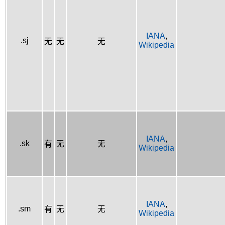
IANA
,
.sj
无
无
无
Wikipedia
IANA
,
.sk
有
无
无
Wikipedia
IANA
,
.sm
有
无
无
Wikipedia