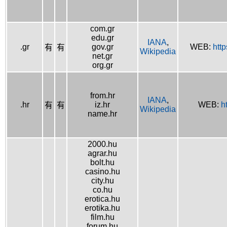
com.gr
edu.gr
IANA
,
.gr
gov.gr
WEB:
htt
有
有
Wikipedia
net.gr
org.gr
from.hr
IANA
,
.hr
iz.hr
WEB:
h
有
有
Wikipedia
name.hr
2000.hu
agrar.hu
bolt.hu
casino.hu
city.hu
co.hu
erotica.hu
erotika.hu
film.hu
forum.hu