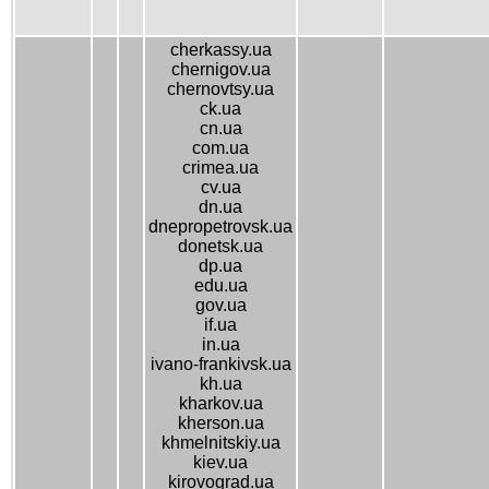
cherkassy.ua
chernigov.ua
chernovtsy.ua
ck.ua
cn.ua
com.ua
crimea.ua
cv.ua
dn.ua
dnepropetrovsk.ua
donetsk.ua
dp.ua
edu.ua
gov.ua
if.ua
in.ua
ivano-frankivsk.ua
kh.ua
kharkov.ua
kherson.ua
khmelnitskiy.ua
kiev.ua
kirovograd.ua