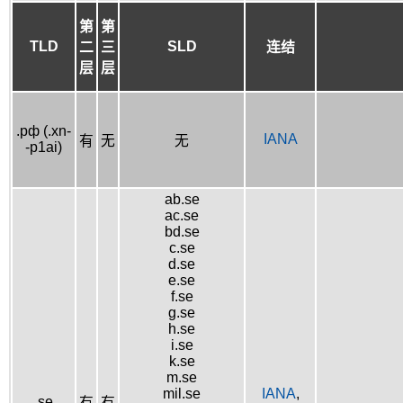
第
第
TLD
SLD
二
三
连结
层
层
.рф (.xn-
IANA
有
无
无
-p1ai)
ab.se
ac.se
bd.se
c.se
d.se
e.se
f.se
g.se
h.se
i.se
k.se
m.se
mil.se
IANA
,
.se
有
有