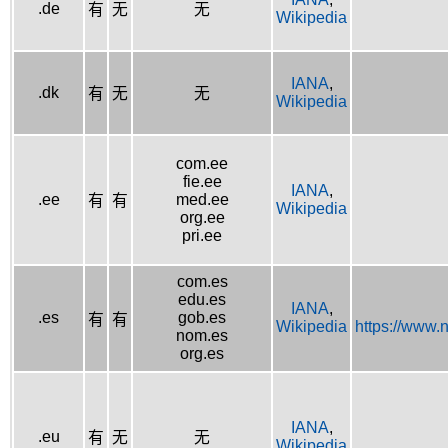
.de
有
无
无
Wikipedia
IANA
,
.dk
有
无
无
Wikipedia
com.ee
fie.ee
IANA
,
.ee
med.ee
有
有
Wikipedia
org.ee
pri.ee
com.es
edu.es
IANA
,
.es
gob.es
有
有
Wikipedia
https://www.
nom.es
org.es
IANA
,
.eu
有
无
无
Wikipedia