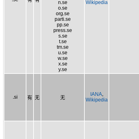
n.se
Wikipedia
o.se
org.se
parti.se
pp.se
press.se
s.se
t.se
tm.se
u.se
w.se
x.se
y.se
IANA
,
.si
有
无
无
Wikipedia