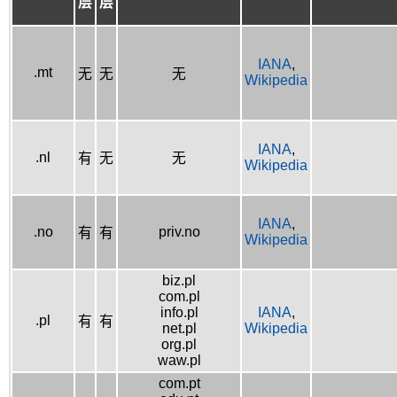
层
层
IANA
,
.mt
无
无
无
Wikipedia
IANA
,
.nl
有
无
无
Wikipedia
IANA
,
.no
priv.no
有
有
Wikipedia
biz.pl
com.pl
info.pl
IANA
,
.pl
有
有
net.pl
Wikipedia
org.pl
waw.pl
com.pt