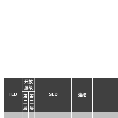
开放
层级
TLD
SLD
连结
第
第
二
三
层
层