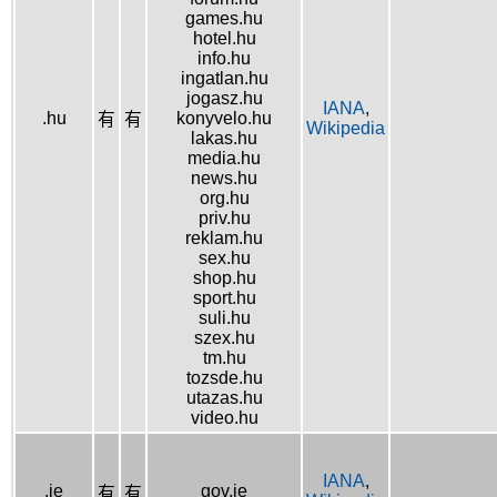
games.hu
hotel.hu
info.hu
ingatlan.hu
jogasz.hu
IANA
,
.hu
konyvelo.hu
有
有
Wikipedia
lakas.hu
media.hu
news.hu
org.hu
priv.hu
reklam.hu
sex.hu
shop.hu
sport.hu
suli.hu
szex.hu
tm.hu
tozsde.hu
utazas.hu
video.hu
IANA
,
.ie
gov.ie
有
有