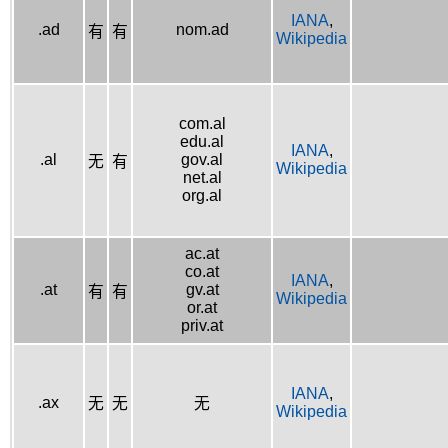
IANA
,
.ad
nom.ad
有
有
Wikipedia
com.al
edu.al
IANA
,
.al
gov.al
无
有
Wikipedia
net.al
org.al
ac.at
co.at
IANA
,
.at
gv.at
有
有
Wikipedia
or.at
priv.at
IANA
,
.ax
无
无
无
Wikipedia