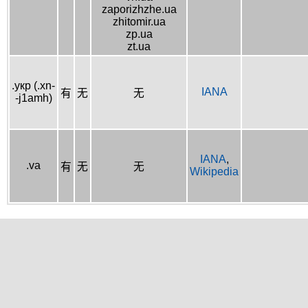
zaporizhzhe.ua
zhitomir.ua
zp.ua
zt.ua
.укр (.xn-
IANA
有
无
无
-j1amh)
IANA
,
.va
有
无
无
Wikipedia