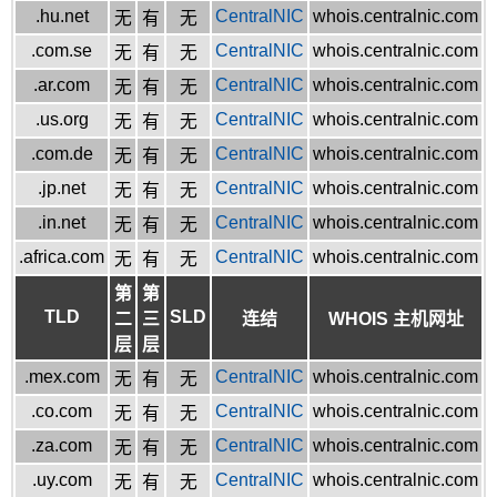
.hu.net
CentralNIC
whois.centralnic.com
无
有
无
.com.se
CentralNIC
whois.centralnic.com
无
有
无
.ar.com
CentralNIC
whois.centralnic.com
无
有
无
.us.org
CentralNIC
whois.centralnic.com
无
有
无
.com.de
CentralNIC
whois.centralnic.com
无
有
无
.jp.net
CentralNIC
whois.centralnic.com
无
有
无
.in.net
CentralNIC
whois.centralnic.com
无
有
无
.africa.com
CentralNIC
whois.centralnic.com
无
有
无
第
第
TLD
SLD
二
三
连结
WHOIS 主机网址
层
层
.mex.com
CentralNIC
whois.centralnic.com
无
有
无
.co.com
CentralNIC
whois.centralnic.com
无
有
无
.za.com
CentralNIC
whois.centralnic.com
无
有
无
.uy.com
CentralNIC
whois.centralnic.com
无
有
无