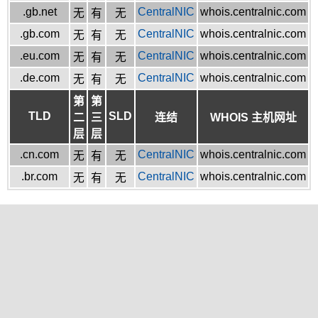
.gb.net
CentralNIC
whois.centralnic.com
无
有
无
.gb.com
CentralNIC
whois.centralnic.com
无
有
无
.eu.com
CentralNIC
whois.centralnic.com
无
有
无
.de.com
CentralNIC
whois.centralnic.com
无
有
无
第
第
TLD
SLD
二
三
连结
WHOIS 主机网址
层
层
.cn.com
CentralNIC
whois.centralnic.com
无
有
无
.br.com
CentralNIC
whois.centralnic.com
无
有
无