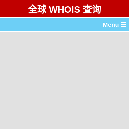
全球 WHOIS 查询
Menu ☰
关于 全球 WHOIS 查询
gTLD & ccTLD 列表
工具
English
繁體中文