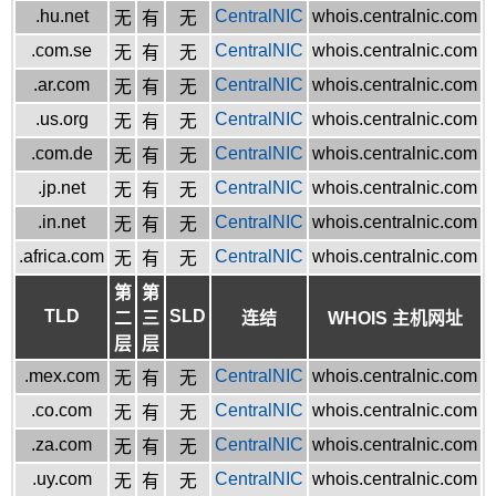
.hu.net
CentralNIC
whois.centralnic.com
无
有
无
.com.se
CentralNIC
whois.centralnic.com
无
有
无
.ar.com
CentralNIC
whois.centralnic.com
无
有
无
.us.org
CentralNIC
whois.centralnic.com
无
有
无
.com.de
CentralNIC
whois.centralnic.com
无
有
无
.jp.net
CentralNIC
whois.centralnic.com
无
有
无
.in.net
CentralNIC
whois.centralnic.com
无
有
无
.africa.com
CentralNIC
whois.centralnic.com
无
有
无
第
第
TLD
SLD
二
三
连结
WHOIS 主机网址
层
层
.mex.com
CentralNIC
whois.centralnic.com
无
有
无
.co.com
CentralNIC
whois.centralnic.com
无
有
无
.za.com
CentralNIC
whois.centralnic.com
无
有
无
.uy.com
CentralNIC
whois.centralnic.com
无
有
无