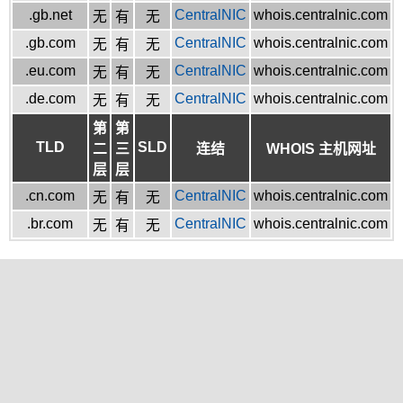
.gb.net
CentralNIC
whois.centralnic.com
无
有
无
.gb.com
CentralNIC
whois.centralnic.com
无
有
无
.eu.com
CentralNIC
whois.centralnic.com
无
有
无
.de.com
CentralNIC
whois.centralnic.com
无
有
无
第
第
TLD
SLD
二
三
连结
WHOIS 主机网址
层
层
.cn.com
CentralNIC
whois.centralnic.com
无
有
无
.br.com
CentralNIC
whois.centralnic.com
无
有
无