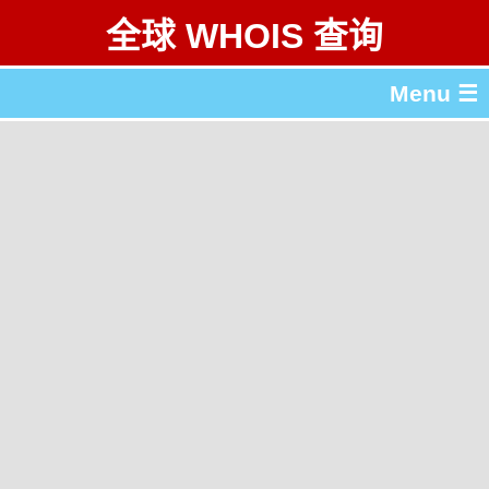
全球 WHOIS 查询
Menu ☰
关于 全球 WHOIS 查询
gTLD & ccTLD 列表
工具
English
繁體中文