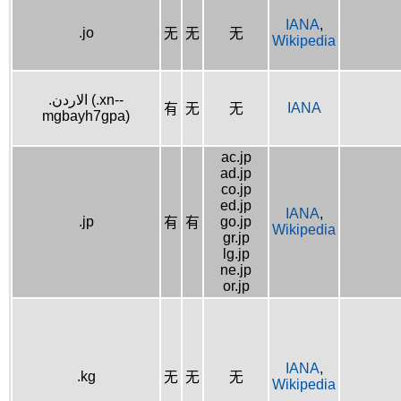
IANA
,
.jo
无
无
无
Wikipedia
.الاردن (.xn--
IANA
有
无
无
mgbayh7gpa)
ac.jp
ad.jp
co.jp
ed.jp
IANA
,
.jp
go.jp
有
有
Wikipedia
gr.jp
lg.jp
ne.jp
or.jp
IANA
,
.kg
无
无
无
Wikipedia