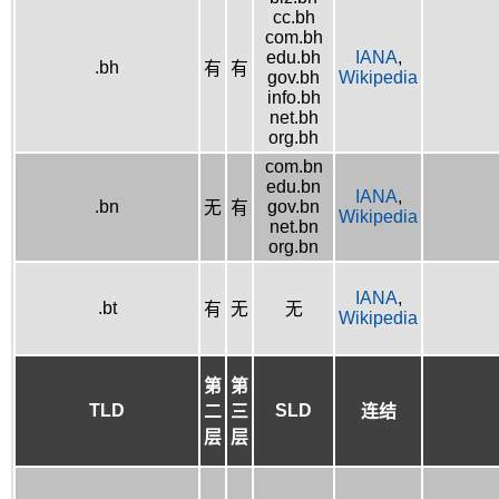
cc.bh
com.bh
edu.bh
IANA
,
.bh
有
有
gov.bh
Wikipedia
info.bh
net.bh
org.bh
com.bn
edu.bn
IANA
,
.bn
gov.bn
无
有
Wikipedia
net.bn
org.bn
IANA
,
.bt
有
无
无
Wikipedia
第
第
TLD
SLD
二
三
连结
层
层