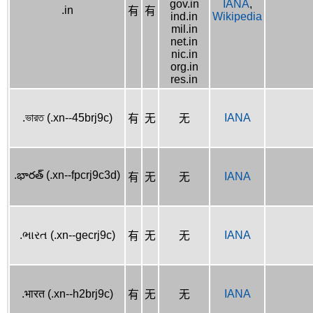
gov.in
IANA
,
.in
有
有
ind.in
Wikipedia
mil.in
net.in
nic.in
org.in
res.in
.ভারত (.xn--45brj9c)
IANA
有
无
无
.భారత్ (.xn--fpcrj9c3d)
IANA
有
无
无
.ભારત (.xn--gecrj9c)
IANA
有
无
无
.भारत (.xn--h2brj9c)
IANA
有
无
无