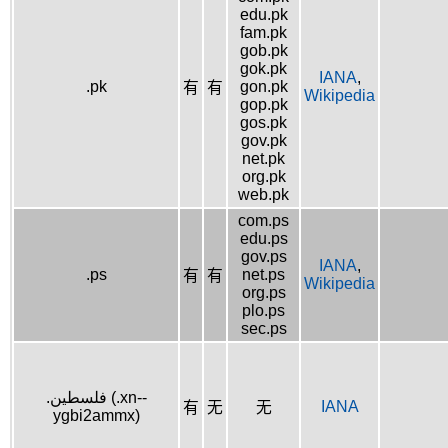
edu.pk
fam.pk
gob.pk
gok.pk
IANA
,
.pk
gon.pk
有
有
Wikipedia
gop.pk
gos.pk
gov.pk
net.pk
org.pk
web.pk
com.ps
edu.ps
gov.ps
IANA
,
.ps
net.ps
有
有
Wikipedia
org.ps
plo.ps
sec.ps
.فلسطين (.xn--
IANA
有
无
无
ygbi2ammx)