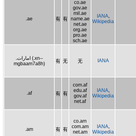
co.ae
gov.ae
mil.ae
IANA
,
.ae
name.ae
有
有
Wikipedia
net.ae
org.ae
pro.ae
sch.ae
.امارات (.xn--
IANA
有
无
无
mgbaam7a8h)
com.af
edu.af
IANA
,
.af
有
有
gov.af
Wikipedia
net.af
co.am
com.am
IANA
,
.am
有
有
net.am
Wikipedia