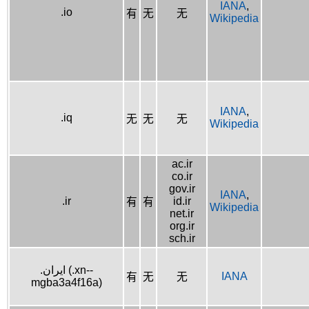
IANA
,
.io
有
无
无
Wikipedia
IANA
,
.iq
无
无
无
Wikipedia
ac.ir
co.ir
gov.ir
IANA
,
.ir
id.ir
有
有
Wikipedia
net.ir
org.ir
sch.ir
.ایران (.xn--
IANA
有
无
无
mgba3a4f16a)