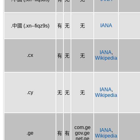
IANA
.中國 (.xn--fiqz9s)
有
无
无
IANA
,
.cx
有
无
无
Wikipedia
IANA
,
.cy
无
无
无
Wikipedia
com.ge
IANA
,
.ge
gov.ge
有
有
Wikipedia
net.ge