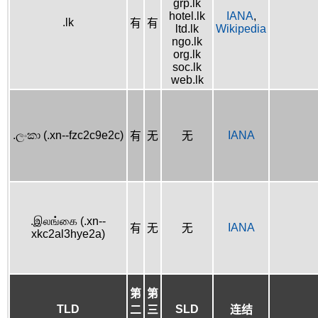
grp.lk
hotel.lk
IANA
,
.lk
有
有
ltd.lk
Wikipedia
ngo.lk
org.lk
soc.lk
web.lk
.ලංකා (.xn--fzc2c9e2c)
IANA
有
无
无
.இலங்கை (.xn--
IANA
有
无
无
xkc2al3hye2a)
第
第
TLD
SLD
二
三
连结