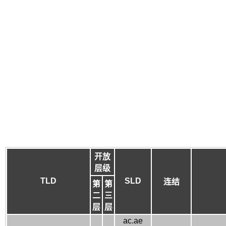
开放
层级
TLD
SLD
连结
第
第
二
三
层
层
ac.ae