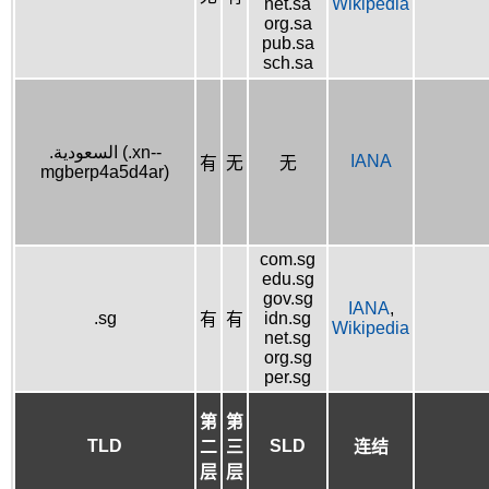
net.sa
Wikipedia
org.sa
pub.sa
sch.sa
.السعودية (.xn--
IANA
有
无
无
mgberp4a5d4ar)
com.sg
edu.sg
gov.sg
IANA
,
.sg
idn.sg
有
有
Wikipedia
net.sg
org.sg
per.sg
第
第
TLD
SLD
二
三
连结
层
层