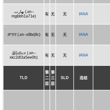
.بھارت (.xn--
IANA
有
无
无
mgbbh1a71e)
.ਭਾਰਤ (.xn--s9brj9c)
IANA
有
无
无
.இந்தியா (.xn--
IANA
有
无
无
xkc2dl3a5ee0h)
第
第
TLD
SLD
二
三
连结
层
层