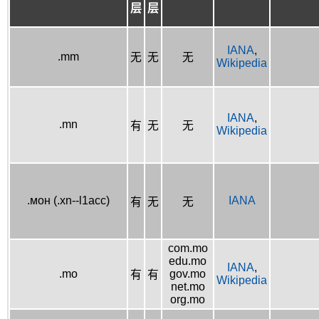
层
层
IANA
,
.mm
无
无
无
Wikipedia
IANA
,
.mn
有
无
无
Wikipedia
.мон (.xn--l1acc)
IANA
有
无
无
com.mo
edu.mo
IANA
,
.mo
gov.mo
有
有
Wikipedia
net.mo
org.mo