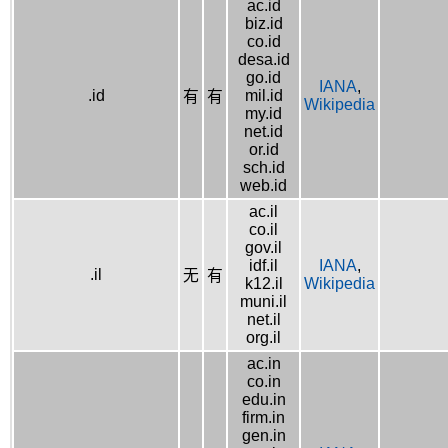
ac.id
biz.id
co.id
desa.id
go.id
IANA
,
.id
mil.id
有
有
Wikipedia
my.id
net.id
or.id
sch.id
web.id
ac.il
co.il
gov.il
idf.il
IANA
,
.il
无
有
k12.il
Wikipedia
muni.il
net.il
org.il
ac.in
co.in
edu.in
firm.in
gen.in