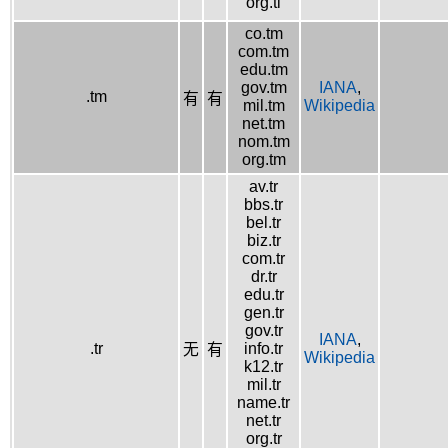
org.tl
co.tm
com.tm
edu.tm
gov.tm
IANA
,
.tm
有
有
mil.tm
Wikipedia
net.tm
nom.tm
org.tm
av.tr
bbs.tr
bel.tr
biz.tr
com.tr
dr.tr
edu.tr
gen.tr
gov.tr
IANA
,
.tr
info.tr
无
有
Wikipedia
k12.tr
mil.tr
name.tr
net.tr
org.tr