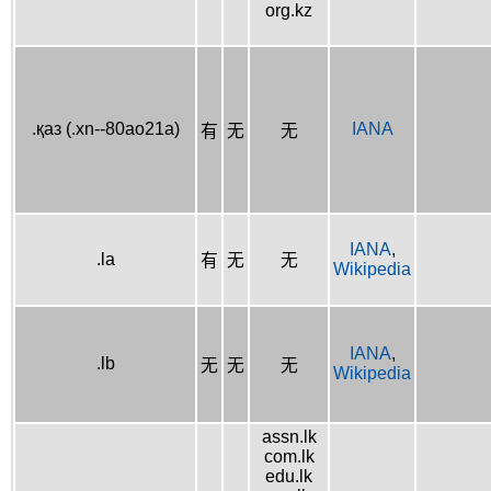
org.kz
.қаз (.xn--80ao21a)
IANA
有
无
无
IANA
,
.la
有
无
无
Wikipedia
IANA
,
.lb
无
无
无
Wikipedia
assn.lk
com.lk
edu.lk