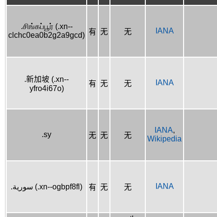
.சிங்கப்பூர் (.xn--
IANA
有
无
无
clchc0ea0b2g2a9gcd)
.新加坡 (.xn--
IANA
有
无
无
yfro4i67o)
IANA
,
.sy
无
无
无
Wikipedia
IANA
.سورية (.xn--ogbpf8fl)
有
无
无