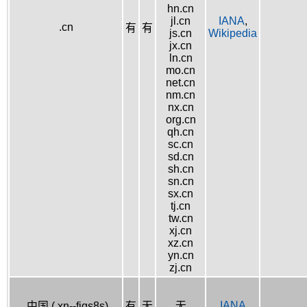
hn.cn
jl.cn
IANA
,
.cn
有
有
js.cn
Wikipedia
jx.cn
ln.cn
mo.cn
net.cn
nm.cn
nx.cn
org.cn
qh.cn
sc.cn
sd.cn
sh.cn
sn.cn
sx.cn
tj.cn
tw.cn
xj.cn
xz.cn
yn.cn
zj.cn
IANA
.中国 (.xn--fiqs8s)
有
无
无