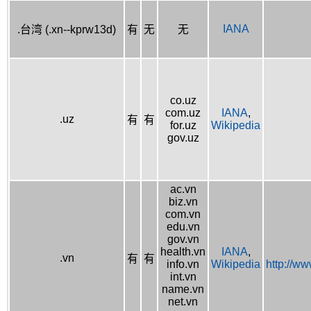
IANA
.台湾 (.xn--kprw13d)
有
无
无
co.uz
com.uz
IANA
,
.uz
有
有
for.uz
Wikipedia
gov.uz
ac.vn
biz.vn
com.vn
edu.vn
gov.vn
health.vn
IANA
,
.vn
有
有
info.vn
Wikipedia
http://w
int.vn
name.vn
net.vn