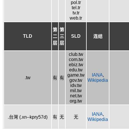
pol.tr
tel.tr
tv.tr
web.tr
第
第
TLD
SLD
二
三
连结
层
层
club.tw
com.tw
ebiz.tw
edu.tw
game.tw
IANA
,
.tw
有
有
gov.tw
Wikipedia
idv.tw
mil.tw
net.tw
org.tw
IANA
,
.台灣 (.xn--kpry57d)
有
无
无
Wikipedia