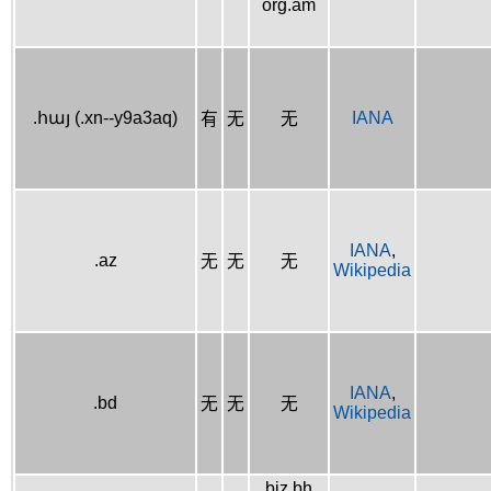
org.am
.հայ (.xn--y9a3aq)
IANA
有
无
无
IANA
,
.az
无
无
无
Wikipedia
IANA
,
.bd
无
无
无
Wikipedia
biz.bh