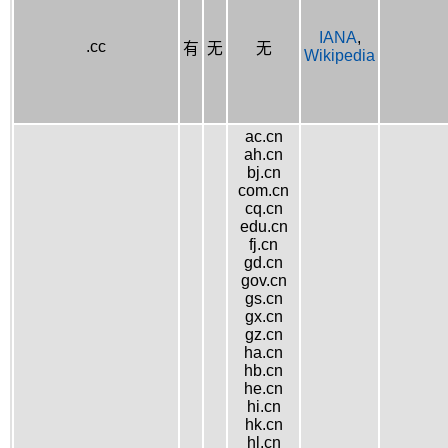
IANA
,
.cc
有
无
无
Wikipedia
ac.cn
ah.cn
bj.cn
com.cn
cq.cn
edu.cn
fj.cn
gd.cn
gov.cn
gs.cn
gx.cn
gz.cn
ha.cn
hb.cn
he.cn
hi.cn
hk.cn
hl.cn