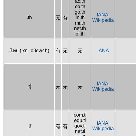
ac.th
co.th
go.th
IANA
,
.th
in.th
无
有
Wikipedia
mi.th
net.th
or.th
.ไทย (.xn--o3cw4h)
IANA
有
无
无
IANA
,
.tj
无
无
无
Wikipedia
com.tl
edu.tl
IANA
,
.tl
gov.tl
有
有
Wikipedia
net.tl