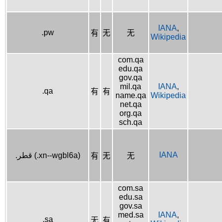
IANA
,
.pw
有
无
无
Wikipedia
com.qa
edu.qa
gov.qa
mil.qa
IANA
,
.qa
有
有
name.qa
Wikipedia
net.qa
org.qa
sch.qa
IANA
.قطر (.xn--wgbl6a)
有
无
无
com.sa
edu.sa
gov.sa
med.sa
IANA
,
.sa
无
有