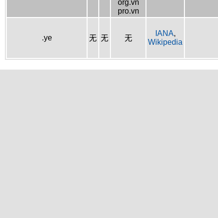
org.vn
pro.vn
IANA
,
.ye
无
无
无
Wikipedia