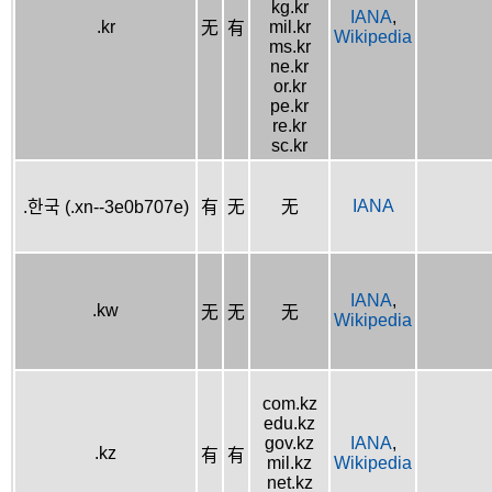
kg.kr
IANA
,
.kr
mil.kr
无
有
Wikipedia
ms.kr
ne.kr
or.kr
pe.kr
re.kr
sc.kr
IANA
.한국 (.xn--3e0b707e)
有
无
无
IANA
,
.kw
无
无
无
Wikipedia
com.kz
edu.kz
gov.kz
IANA
,
.kz
有
有
mil.kz
Wikipedia
net.kz