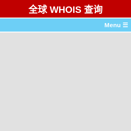
全球 WHOIS 查询
Menu ☰
关于 全球 WHOIS 查询
gTLD & ccTLD 列表
工具
English
繁體中文