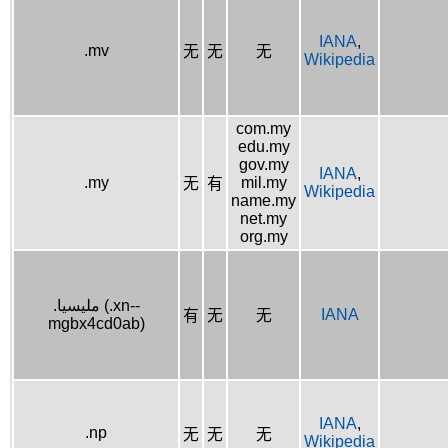
IANA
,
.mv
无
无
无
Wikipedia
com.my
edu.my
gov.my
IANA
,
.my
mil.my
无
有
Wikipedia
name.my
net.my
org.my
.مليسيا (.xn--
IANA
有
无
无
mgbx4cd0ab)
IANA
,
.np
无
无
无
Wikipedia