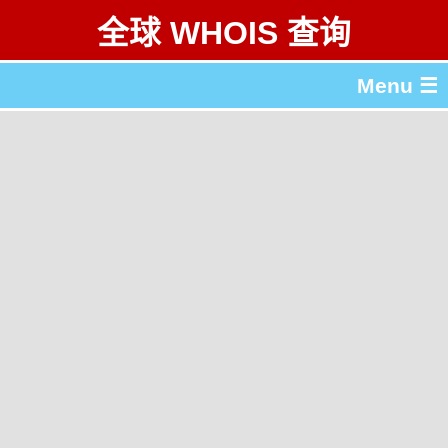
全球 WHOIS 查询
Menu ☰
关于 全球 WHOIS 查询
gTLD & ccTLD 列表
工具
English
繁體中文