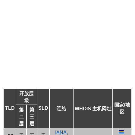
开放层
级
国家/地
TLD
SLD
连结
WHOIS 主机网址
第
第
区
二
三
层
层
IANA
,