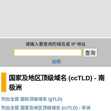
请输入要查询的域名或 IP 地址
说明
国家及地区顶级域名 (ccTLD) - 南
极洲
列出全部 国际顶级域名 (gTLD)
列出全部 国家及地区顶级域名 (ccTLD) - 非洲