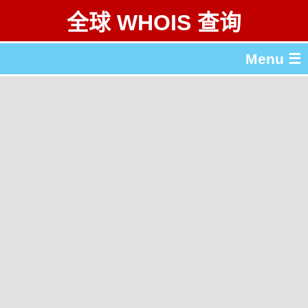
全球 WHOIS 查询
Menu ☰
关于 全球 WHOIS 查询
gTLD & ccTLD 列表
工具
English
繁體中文