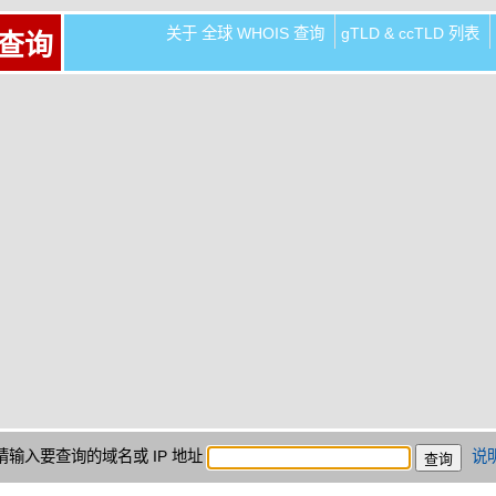
关于 全球 WHOIS 查询
gTLD & ccTLD 列表
 查询
请输入要查询的域名或 IP 地址
说