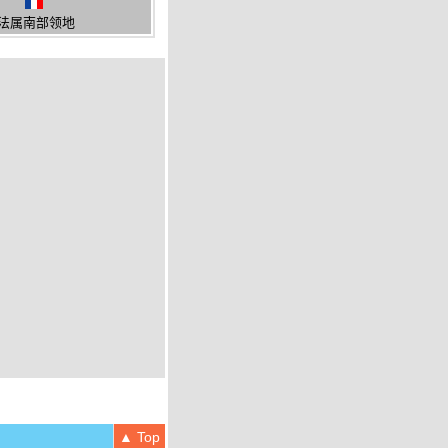
法属南部领地
▲ Top