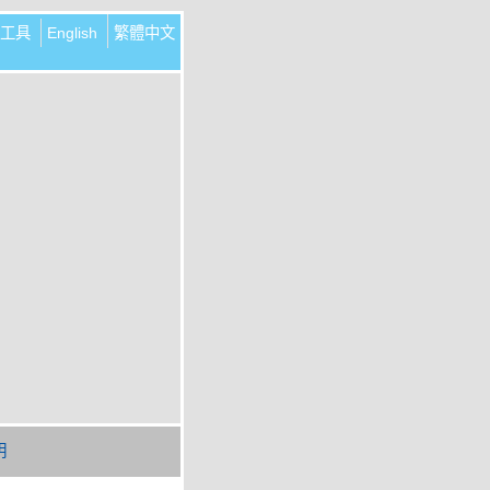
工具
English
繁體中文
明