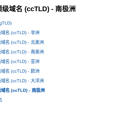
域名 (ccTLD) - 南极洲
TLD)
 (ccTLD) - 非洲
 (ccTLD) - 北美洲
 (ccTLD) - 南美洲
 (ccTLD) - 亚洲
 (ccTLD) - 欧洲
 (ccTLD) - 大洋洲
 (ccTLD) - 南极洲
名