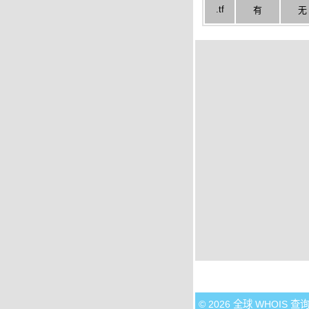
.tf
有
无
© 2026 全球 WHOIS 查