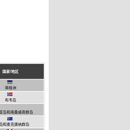
国家/地区
南极洲
布韦岛
亚岛和南桑威奇群岛
岛和麦克唐纳群岛