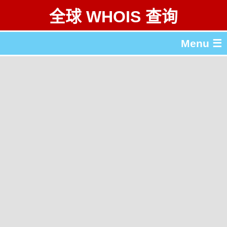
全球 WHOIS 查询
Menu ☰
关于 全球 WHOIS 查询
gTLD & ccTLD 列表
工具
English
繁體中文