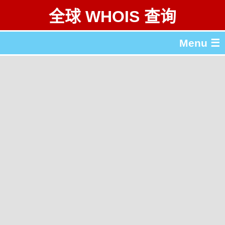
全球 WHOIS 查询
Menu ☰
关于 全球 WHOIS 查询
gTLD & ccTLD 列表
工具
English
繁體中文