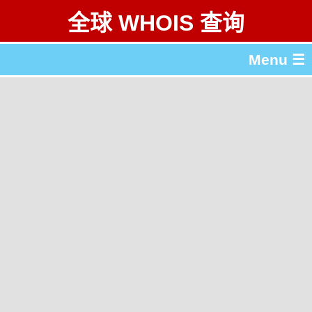
全球 WHOIS 查询
Menu ☰
关于 全球 WHOIS 查询
gTLD & ccTLD 列表
工具
English
繁體中文