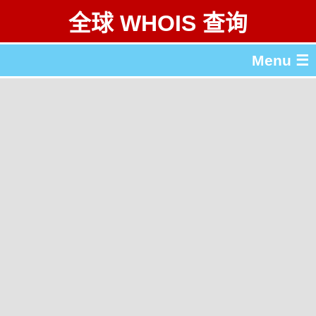
全球 WHOIS 查询
Menu ☰
关于 全球 WHOIS 查询
gTLD & ccTLD 列表
工具
English
繁體中文