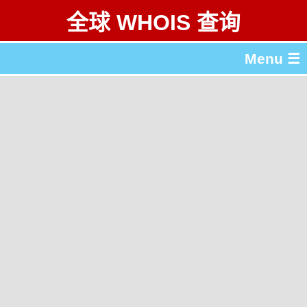
全球 WHOIS 查询
Menu ☰
关于 全球 WHOIS 查询
gTLD & ccTLD 列表
工具
English
繁體中文