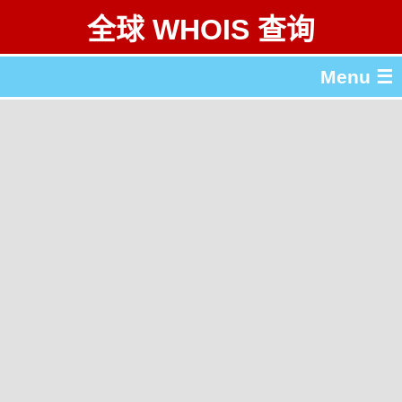
全球 WHOIS 查询
Menu ☰
关于 全球 WHOIS 查询
gTLD & ccTLD 列表
工具
English
繁體中文