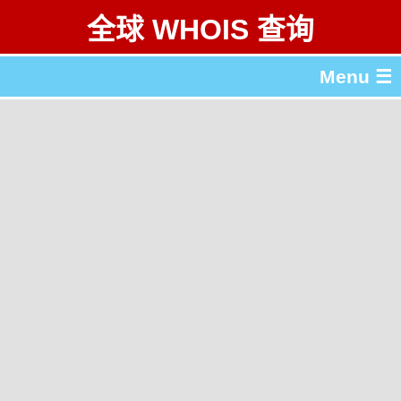
全球 WHOIS 查询
Menu ☰
关于 全球 WHOIS 查询
gTLD & ccTLD 列表
工具
English
繁體中文