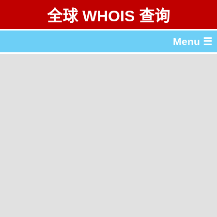
全球 WHOIS 查询
Menu ☰
关于 全球 WHOIS 查询
gTLD & ccTLD 列表
工具
English
繁體中文