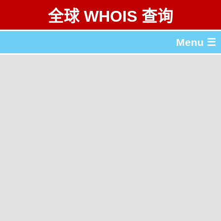
全球 WHOIS 查询
Menu ☰
关于 全球 WHOIS 查询
gTLD & ccTLD 列表
工具
English
繁體中文