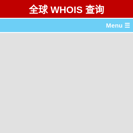
全球 WHOIS 查询
Menu ☰
关于 全球 WHOIS 查询
gTLD & ccTLD 列表
工具
English
繁體中文