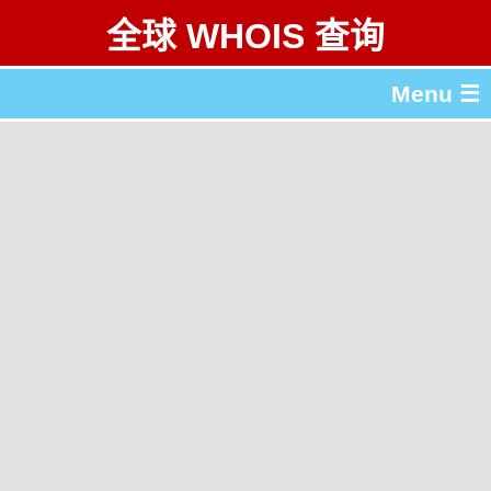
全球 WHOIS 查询
Menu ☰
关于 全球 WHOIS 查询
gTLD & ccTLD 列表
工具
English
繁體中文