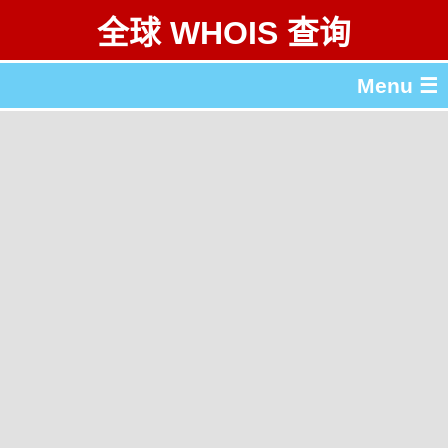
全球 WHOIS 查询
Menu ☰
关于 全球 WHOIS 查询
gTLD & ccTLD 列表
工具
English
繁體中文