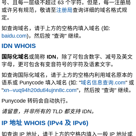
号、且每一层级不超过 63 个字符。但是，每一注册局
或许另有规范，敬请至
注册局
查询详细的域名格式规
定。
如查询域名，请于上方的空格内填入域名 (如:
baidu.com
)，然后按 "查询" 继续。
IDN WHOIS
国际化域名
或简称
IDN
，除了可包含数字、减号及英文
字母，更可包含有变音符号的字符及语素文字。
如查询国际化域名，请于上方的空格内利用域名原本的
语系或 Punycode 填入域名 (如: "
域名信息查询.com
" 或
"
xn--vuq94h20dutl4ujnn8c.com
"，然后按 "查询" 继续。
Punycode 转码会自动执行。
请留意，并非所有的 TLD 都支持 IDN。
IP 地址 WHOIS (IPv4 及 IPv6)
如查询 IP 地址，请于上方的空格内填入一般 IP 地址或