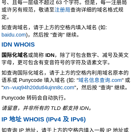
号、且每一层级不超过 63 个字符。但是，每一注册局
或许另有规范，敬请至
注册局
查询详细的域名格式规
定。
如查询域名，请于上方的空格内填入域名 (如:
baidu.com
)，然后按 "查询" 继续。
IDN WHOIS
国际化域名
或简称
IDN
，除了可包含数字、减号及英文
字母，更可包含有变音符号的字符及语素文字。
如查询国际化域名，请于上方的空格内利用域名原本的
语系或 Punycode 填入域名 (如: "
域名信息查询.com
" 或
"
xn--vuq94h20dutl4ujnn8c.com
"，然后按 "查询" 继续。
Punycode 转码会自动执行。
请留意，并非所有的 TLD 都支持 IDN。
IP 地址 WHOIS (IPv4 及 IPv6)
如查询 IP 地址，请于上方的空格内填入一般 IP 地址或