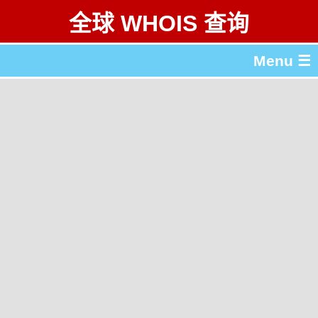
全球 WHOIS 查询
Menu ☰
关于 全球 WHOIS 查询
gTLD & ccTLD 列表
工具
English
繁體中文