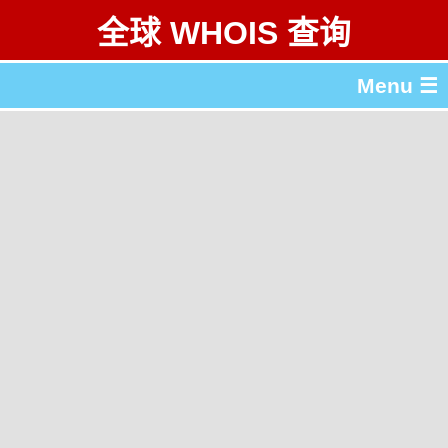
全球 WHOIS 查询
Menu ☰
关于 全球 WHOIS 查询
gTLD & ccTLD 列表
工具
English
繁體中文