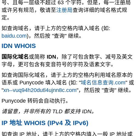
号、且每一层级不超过 63 个字符。但是，每一注册局
或许另有规范，敬请至
注册局
查询详细的域名格式规
定。
如查询域名，请于上方的空格内填入域名 (如:
baidu.com
)，然后按 "查询" 继续。
IDN WHOIS
国际化域名
或简称
IDN
，除了可包含数字、减号及英文
字母，更可包含有变音符号的字符及语素文字。
如查询国际化域名，请于上方的空格内利用域名原本的
语系或 Punycode 填入域名 (如: "
域名信息查询.com
" 或
"
xn--vuq94h20dutl4ujnn8c.com
"，然后按 "查询" 继续。
Punycode 转码会自动执行。
请留意，并非所有的 TLD 都支持 IDN。
IP 地址 WHOIS (IPv4 及 IPv6)
如查询 IP 地址，请于上方的空格内填入一般 IP 地址或