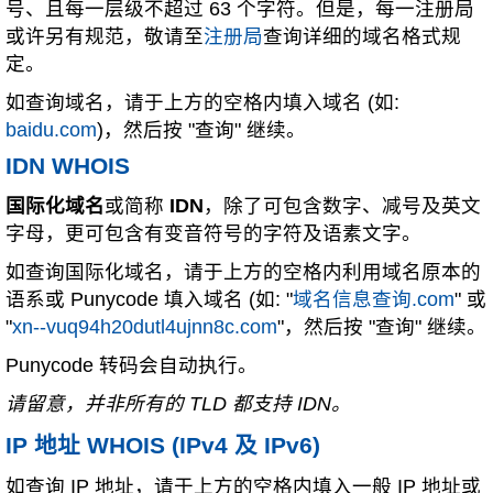
号、且每一层级不超过 63 个字符。但是，每一注册局
或许另有规范，敬请至
注册局
查询详细的域名格式规
定。
如查询域名，请于上方的空格内填入域名 (如:
baidu.com
)，然后按 "查询" 继续。
IDN WHOIS
国际化域名
或简称
IDN
，除了可包含数字、减号及英文
字母，更可包含有变音符号的字符及语素文字。
如查询国际化域名，请于上方的空格内利用域名原本的
语系或 Punycode 填入域名 (如: "
域名信息查询.com
" 或
"
xn--vuq94h20dutl4ujnn8c.com
"，然后按 "查询" 继续。
Punycode 转码会自动执行。
请留意，并非所有的 TLD 都支持 IDN。
IP 地址 WHOIS (IPv4 及 IPv6)
如查询 IP 地址，请于上方的空格内填入一般 IP 地址或