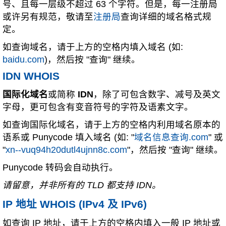
号、且每一层级不超过 63 个字符。但是，每一注册局
或许另有规范，敬请至
注册局
查询详细的域名格式规
定。
如查询域名，请于上方的空格内填入域名 (如:
baidu.com
)，然后按 "查询" 继续。
IDN WHOIS
国际化域名
或简称
IDN
，除了可包含数字、减号及英文
字母，更可包含有变音符号的字符及语素文字。
如查询国际化域名，请于上方的空格内利用域名原本的
语系或 Punycode 填入域名 (如: "
域名信息查询.com
" 或
"
xn--vuq94h20dutl4ujnn8c.com
"，然后按 "查询" 继续。
Punycode 转码会自动执行。
请留意，并非所有的 TLD 都支持 IDN。
IP 地址 WHOIS (IPv4 及 IPv6)
如查询 IP 地址，请于上方的空格内填入一般 IP 地址或