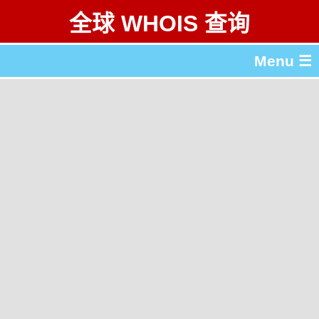
全球 WHOIS 查询
Menu ☰
关于 全球 WHOIS 查询
gTLD & ccTLD 列表
工具
English
繁體中文