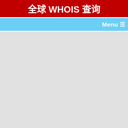
全球 WHOIS 查询
Menu ☰
关于 全球 WHOIS 查询
gTLD & ccTLD 列表
工具
English
繁體中文