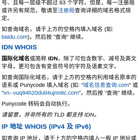
号、且每一层级不超过 63 个字符。但是，每一注册局
或许另有规范，敬请至
注册局
查询详细的域名格式规
定。
如查询域名，请于上方的空格内填入域名 (如:
baidu.com
)，然后按 "查询" 继续。
IDN WHOIS
国际化域名
或简称
IDN
，除了可包含数字、减号及英文
字母，更可包含有变音符号的字符及语素文字。
如查询国际化域名，请于上方的空格内利用域名原本的
语系或 Punycode 填入域名 (如: "
域名信息查询.com
" 或
"
xn--vuq94h20dutl4ujnn8c.com
"，然后按 "查询" 继续。
Punycode 转码会自动执行。
请留意，并非所有的 TLD 都支持 IDN。
IP 地址 WHOIS (IPv4 及 IPv6)
如查询 IP 地址，请于上方的空格内填入一般 IP 地址或