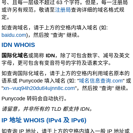
号、且每一层级不超过 63 个字符。但是，每一注册局
或许另有规范，敬请至
注册局
查询详细的域名格式规
定。
如查询域名，请于上方的空格内填入域名 (如:
baidu.com
)，然后按 "查询" 继续。
IDN WHOIS
国际化域名
或简称
IDN
，除了可包含数字、减号及英文
字母，更可包含有变音符号的字符及语素文字。
如查询国际化域名，请于上方的空格内利用域名原本的
语系或 Punycode 填入域名 (如: "
域名信息查询.com
" 或
"
xn--vuq94h20dutl4ujnn8c.com
"，然后按 "查询" 继续。
Punycode 转码会自动执行。
请留意，并非所有的 TLD 都支持 IDN。
IP 地址 WHOIS (IPv4 及 IPv6)
如查询 IP 地址，请于上方的空格内填入一般 IP 地址或