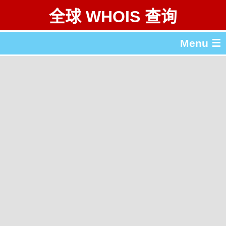
全球 WHOIS 查询
Menu ☰
关于 全球 WHOIS 查询
gTLD & ccTLD 列表
工具
English
繁體中文