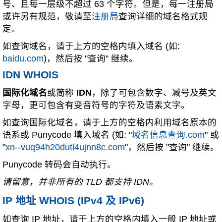
号、且每一层级不超过 63 个字符。但是，每一注册局
或许另有规范，敬请至
注册局
查询详细的域名格式规
定。
如查询域名，请于上方的空格内填入域名 (如:
baidu.com
)，然后按 "查询" 继续。
IDN WHOIS
国际化域名
或简称
IDN
，除了可包含数字、减号及英文
字母，更可包含有变音符号的字符及语素文字。
如查询国际化域名，请于上方的空格内利用域名原本的
语系或 Punycode 填入域名 (如: "
域名信息查询.com
" 或
"
xn--vuq94h20dutl4ujnn8c.com
"，然后按 "查询" 继续。
Punycode 转码会自动执行。
请留意，并非所有的 TLD 都支持 IDN。
IP 地址 WHOIS (IPv4 及 IPv6)
如查询 IP 地址，请于上方的空格内填入一般 IP 地址或