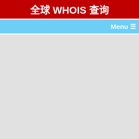
全球 WHOIS 查询
Menu ☰
关于 全球 WHOIS 查询
gTLD & ccTLD 列表
工具
English
繁體中文