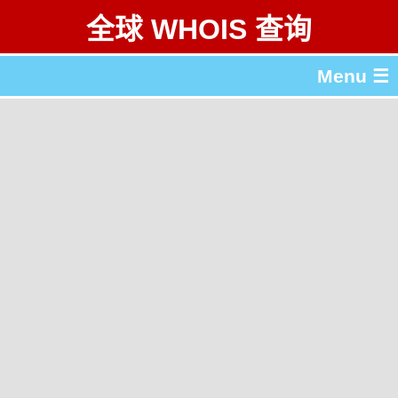
全球 WHOIS 查询
Menu ☰
关于 全球 WHOIS 查询
gTLD & ccTLD 列表
工具
English
繁體中文