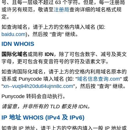
号、且每一层级不超过 63 个字符。但是，每一注册局
或许另有规范，敬请至
注册局
查询详细的域名格式规
定。
如查询域名，请于上方的空格内填入域名 (如:
baidu.com
)，然后按 "查询" 继续。
IDN WHOIS
国际化域名
或简称
IDN
，除了可包含数字、减号及英文
字母，更可包含有变音符号的字符及语素文字。
如查询国际化域名，请于上方的空格内利用域名原本的
语系或 Punycode 填入域名 (如: "
域名信息查询.com
" 或
"
xn--vuq94h20dutl4ujnn8c.com
"，然后按 "查询" 继续。
Punycode 转码会自动执行。
请留意，并非所有的 TLD 都支持 IDN。
IP 地址 WHOIS (IPv4 及 IPv6)
如查询 IP 地址，请于上方的空格内填入一般 IP 地址或