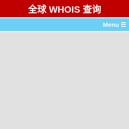
全球 WHOIS 查询
Menu ☰
关于 全球 WHOIS 查询
gTLD & ccTLD 列表
工具
English
繁體中文