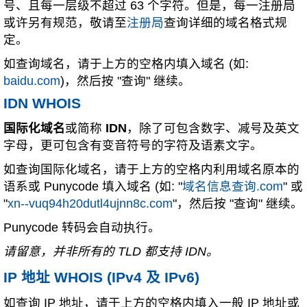
号、且每一层级不超过 63 个字符。但是，每一注册局
或许另有规范，敬请至
注册局
查询详细的域名格式规
定。
如查询域名，请于上方的空格内填入域名 (如:
baidu.com
)，然后按 "查询" 继续。
IDN WHOIS
国际化域名
或简称
IDN
，除了可包含数字、减号及英文
字母，更可包含有变音符号的字符及语素文字。
如查询国际化域名，请于上方的空格内利用域名原本的
语系或 Punycode 填入域名 (如: "
域名信息查询.com
" 或
"
xn--vuq94h20dutl4ujnn8c.com
"，然后按 "查询" 继续。
Punycode 转码会自动执行。
请留意，并非所有的 TLD 都支持 IDN。
IP 地址 WHOIS (IPv4 及 IPv6)
如查询 IP 地址，请于上方的空格内填入一般 IP 地址或