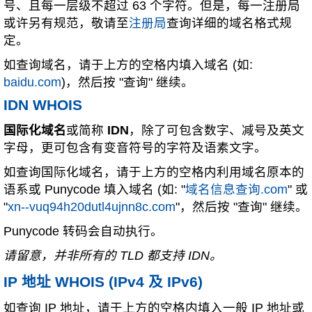
号、且每一层级不超过 63 个字符。但是，每一注册局
或许另有规范，敬请至
注册局
查询详细的域名格式规
定。
如查询域名，请于上方的空格内填入域名 (如:
baidu.com
)，然后按 "查询" 继续。
IDN WHOIS
国际化域名
或简称
IDN
，除了可包含数字、减号及英文
字母，更可包含有变音符号的字符及语素文字。
如查询国际化域名，请于上方的空格内利用域名原本的
语系或 Punycode 填入域名 (如: "
域名信息查询.com
" 或
"
xn--vuq94h20dutl4ujnn8c.com
"，然后按 "查询" 继续。
Punycode 转码会自动执行。
请留意，并非所有的 TLD 都支持 IDN。
IP 地址 WHOIS (IPv4 及 IPv6)
如查询 IP 地址，请于上方的空格内填入一般 IP 地址或