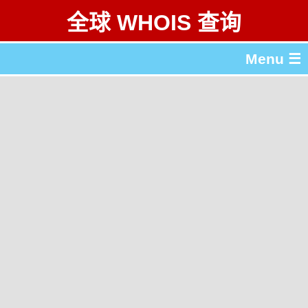
全球 WHOIS 查询
Menu ☰
关于 全球 WHOIS 查询
gTLD & ccTLD 列表
工具
English
繁體中文