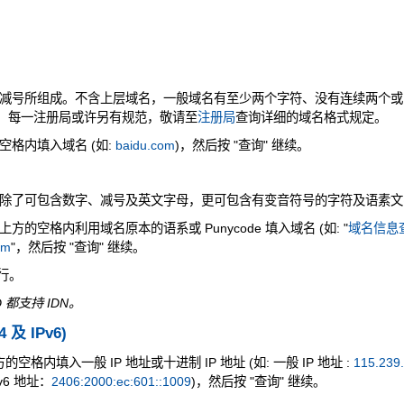
减号所组成。不含上层域名，一般域名有至少两个字符、没有连续两个或
是，每一注册局或许另有规范，敬请至
注册局
查询详细的域名格式规定。
格内填入域名 (如:
baidu.com
)，然后按 "查询" 继续。
除了可包含数字、减号及英文字母，更可包含有变音符号的字符及语素文
的空格内利用域名原本的语系或 Punycode 填入域名 (如: "
域名信息查
om
"，然后按 "查询" 继续。
执行。
 都支持 IDN。
4 及 IPv6)
空格内填入一般 IP 地址或十进制 IP 地址 (如: 一般 IP 地址 :
115.239
v6 地址：
2406:2000:ec:601::1009
)，然后按 "查询" 继续。