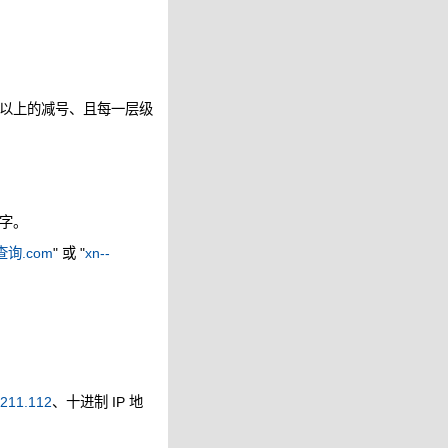
以上的减号、且每一层级
字。
询.com
" 或 "
xn--
.211.112
、十进制 IP 地