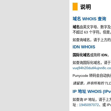
说明
域名 WHOIS 查询
域名
由英文字母、数字及
不超过 63 个字符。但
如查询域名，请于上方的空
IDN WHOIS
国际化域名
或简称
IDN
，
如查询国际化域名，请于上方
vuq94h20dutl4ujnn8c.c
Punycode 转码会自动
请留意，并非所有的 TLD
IP 地址 WHOIS (IPv
如查询 IP 地址，请于上方的
址 :
1945097072
、或 IP