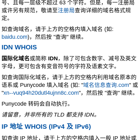
号、且每一层级不超过 63 个字符。但是，每一注册局
或许另有规范，敬请至
注册局
查询详细的域名格式规
定。
如查询域名，请于上方的空格内填入域名 (如:
baidu.com
)，然后按 "查询" 继续。
IDN WHOIS
国际化域名
或简称
IDN
，除了可包含数字、减号及英文
字母，更可包含有变音符号的字符及语素文字。
如查询国际化域名，请于上方的空格内利用域名原本的
语系或 Punycode 填入域名 (如: "
域名信息查询.com
" 或
"
xn--vuq94h20dutl4ujnn8c.com
"，然后按 "查询" 继续。
Punycode 转码会自动执行。
请留意，并非所有的 TLD 都支持 IDN。
IP 地址 WHOIS (IPv4 及 IPv6)
如查询 IP 地址，请于上方的空格内填入一般 IP 地址或