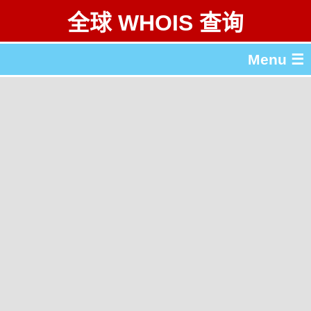
全球 WHOIS 查询
Menu ☰
关于 全球 WHOIS 查询
gTLD & ccTLD 列表
工具
English
繁體中文