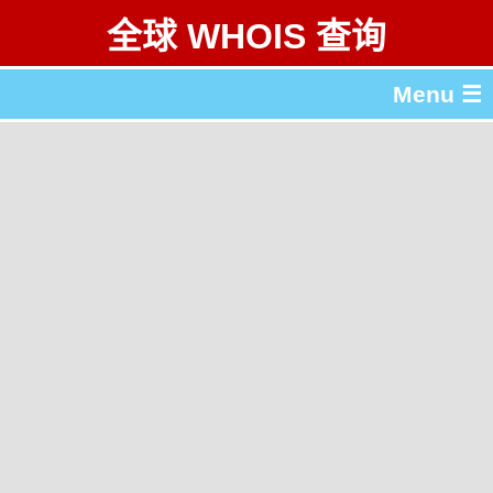
全球 WHOIS 查询
Menu ☰
关于 全球 WHOIS 查询
gTLD & ccTLD 列表
工具
English
繁體中文