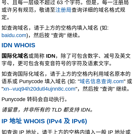
号、且每一层级不超过 63 个字符。但是，每一注册局
或许另有规范，敬请至
注册局
查询详细的域名格式规
定。
如查询域名，请于上方的空格内填入域名 (如:
baidu.com
)，然后按 "查询" 继续。
IDN WHOIS
国际化域名
或简称
IDN
，除了可包含数字、减号及英文
字母，更可包含有变音符号的字符及语素文字。
如查询国际化域名，请于上方的空格内利用域名原本的
语系或 Punycode 填入域名 (如: "
域名信息查询.com
" 或
"
xn--vuq94h20dutl4ujnn8c.com
"，然后按 "查询" 继续。
Punycode 转码会自动执行。
请留意，并非所有的 TLD 都支持 IDN。
IP 地址 WHOIS (IPv4 及 IPv6)
如查询 IP 地址，请于上方的空格内填入一般 IP 地址或