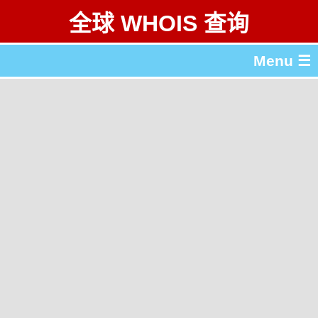
全球 WHOIS 查询
Menu ☰
关于 全球 WHOIS 查询
gTLD & ccTLD 列表
工具
English
繁體中文