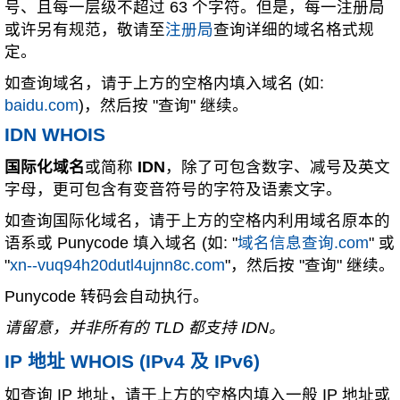
号、且每一层级不超过 63 个字符。但是，每一注册局
或许另有规范，敬请至
注册局
查询详细的域名格式规
定。
如查询域名，请于上方的空格内填入域名 (如:
baidu.com
)，然后按 "查询" 继续。
IDN WHOIS
国际化域名
或简称
IDN
，除了可包含数字、减号及英文
字母，更可包含有变音符号的字符及语素文字。
如查询国际化域名，请于上方的空格内利用域名原本的
语系或 Punycode 填入域名 (如: "
域名信息查询.com
" 或
"
xn--vuq94h20dutl4ujnn8c.com
"，然后按 "查询" 继续。
Punycode 转码会自动执行。
请留意，并非所有的 TLD 都支持 IDN。
IP 地址 WHOIS (IPv4 及 IPv6)
如查询 IP 地址，请于上方的空格内填入一般 IP 地址或