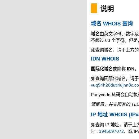
说明
域名 WHOIS 查询
域名
由英文字母、数字及
不超过 63 个字符。但
如查询域名，请于上方的空
IDN WHOIS
国际化域名
或简称
IDN
，
如查询国际化域名，请于上方
vuq94h20dutl4ujnn8c.c
Punycode 转码会自动
请留意，并非所有的 TLD
IP 地址 WHOIS (IPv
如查询 IP 地址，请于上方的
址 :
1945097072
、或 IP