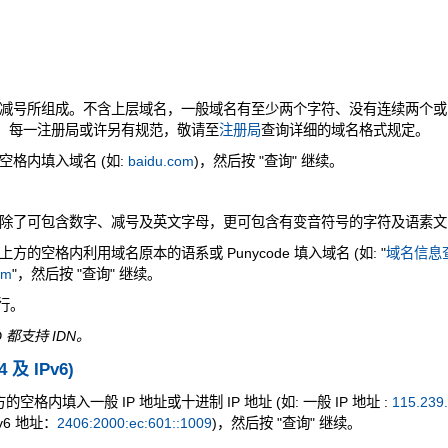
减号所组成。不含上层域名，一般域名有至少两个字符、没有连续两个或
是，每一注册局或许另有规范，敬请至
注册局
查询详细的域名格式规定。
格内填入域名 (如:
baidu.com
)，然后按 "查询" 继续。
除了可包含数字、减号及英文字母，更可包含有变音符号的字符及语素文
的空格内利用域名原本的语系或 Punycode 填入域名 (如: "
域名信息查
om
"，然后按 "查询" 继续。
执行。
 都支持 IDN。
4 及 IPv6)
空格内填入一般 IP 地址或十进制 IP 地址 (如: 一般 IP 地址 :
115.239
v6 地址：
2406:2000:ec:601::1009
)，然后按 "查询" 继续。