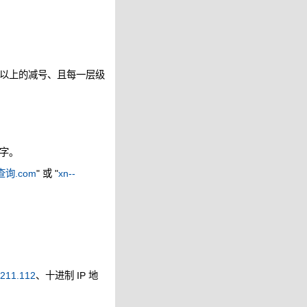
以上的减号、且每一层级
字。
询.com
" 或 "
xn--
.211.112
、十进制 IP 地