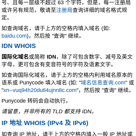
号、且每一层级不超过 63 个字符。但是，每一注册局
或许另有规范，敬请至
注册局
查询详细的域名格式规
定。
如查询域名，请于上方的空格内填入域名 (如:
baidu.com
)，然后按 "查询" 继续。
IDN WHOIS
国际化域名
或简称
IDN
，除了可包含数字、减号及英文
字母，更可包含有变音符号的字符及语素文字。
如查询国际化域名，请于上方的空格内利用域名原本的
语系或 Punycode 填入域名 (如: "
域名信息查询.com
" 或
"
xn--vuq94h20dutl4ujnn8c.com
"，然后按 "查询" 继续。
Punycode 转码会自动执行。
请留意，并非所有的 TLD 都支持 IDN。
IP 地址 WHOIS (IPv4 及 IPv6)
如查询 IP 地址，请于上方的空格内填入一般 IP 地址或