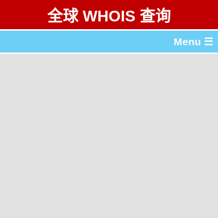
全球 WHOIS 查询
Menu ☰
关于 全球 WHOIS 查询
gTLD & ccTLD 列表
工具
English
繁體中文