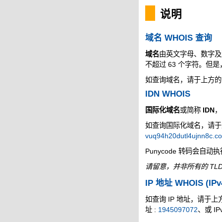
说明
域名 WHOIS 查询
域名
由英文字母、数字及
不超过 63 个字符。但
如查询域名，请于上方的空
IDN WHOIS
国际化域名
或简称
IDN
，
如查询国际化域名，请于上方
vuq94h20dutl4ujnn8c.c
Punycode 转码会自动
请留意，并非所有的 TLD
IP 地址 WHOIS (IPv
如查询 IP 地址，请于上方的
址 :
1945097072
、或 IP