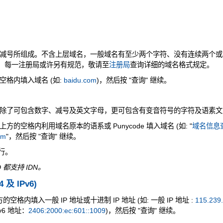
减号所组成。不含上层域名，一般域名有至少两个字符、没有连续两个或
是，每一注册局或许另有规范，敬请至
注册局
查询详细的域名格式规定。
格内填入域名 (如:
baidu.com
)，然后按 "查询" 继续。
除了可包含数字、减号及英文字母，更可包含有变音符号的字符及语素文
的空格内利用域名原本的语系或 Punycode 填入域名 (如: "
域名信息查
om
"，然后按 "查询" 继续。
执行。
 都支持 IDN。
4 及 IPv6)
空格内填入一般 IP 地址或十进制 IP 地址 (如: 一般 IP 地址 :
115.239
v6 地址：
2406:2000:ec:601::1009
)，然后按 "查询" 继续。