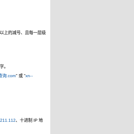
以上的减号、且每一层级
字。
询.com
" 或 "
xn--
.211.112
、十进制 IP 地